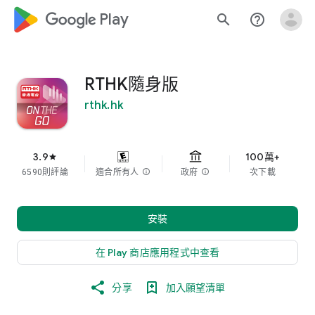
google_logo Play
search
help_outline
RTHK隨身版
rthk.hk
3.9
100萬+
star
6590則評論
適合所有人
info
政府
info
次下載
安裝
在 Play 商店應用程式中查看
分享
加入願望清單