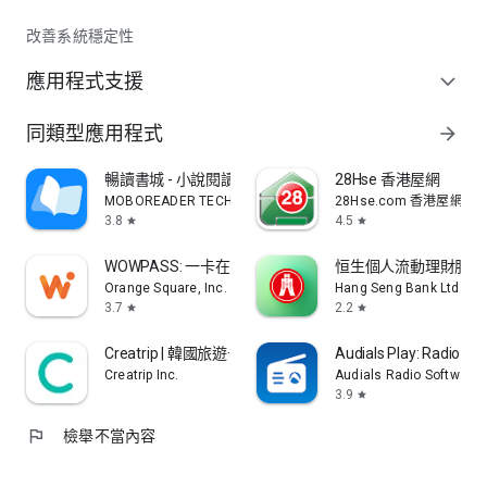
改善系統穩定性
應用程式支援
expand_more
同類型應用程式
arrow_forward
暢讀書城 - 小說閱讀器 浪漫總裁言情玄幻武俠輕圖書電子
28Hse 香港屋網
MOBOREADER TECHNOLOGY USA CO LTD
28Hse.com 香港屋網
3.8
4.5
star
star
WOWPASS: 一卡在手暢遊韓國
恒生個人流動理財服務
Orange Square, Inc.
Hang Seng Bank Ltd
3.7
2.2
star
star
Creatrip | 韓國旅遊·美食體驗·醫美·住宿預訂平台
Audials Play: Radio & 
Creatrip Inc.
Audials Radio Software
3.9
star
flag
檢舉不當內容