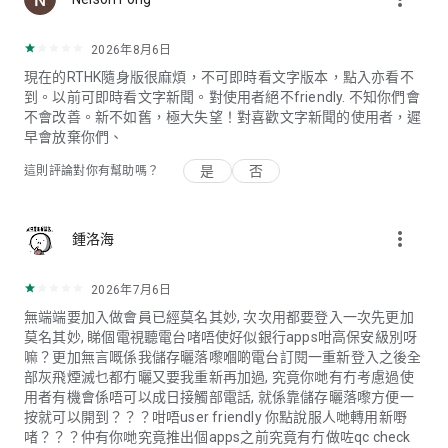
2026年8月6日
現在的RTHK隨身版很麻煩，不可即時看文字版本，點入亦看不
到。以前可即時看文字新聞。對使用者絕不friendly. 不知你們會
不會改善。新不如舊，極大失望！對喜歡文字新聞的使用者，遲
早會放棄你們、
是
否
這則評論對你有幫助嗎？
more_vert
鍾洛海
2026年7月6日
無端端要加入做會員已經莫名其妙, 次次用都要登入一次先更加
莫名其妙, 睇個電視聽電台啫唔使好似銀行apps咁高保安級別呀
嘛？更加無言嘅係我儲存曬落嚟嗰啲電台訂閱一重新登入之後全
部灰飛煙滅乜都冇曬又要我重新再加過, 究竟你哋有冇考慮過使
用者有機會係唔可以成日接觸部電話, 就係靠儲存曬落嚟方便一
按就可以開到？？？咁唔user friendly 你點說服人哋轉用新嘢
啫？？？仲有你哋究竟推出個apps之前究竟有冇做咗qc check