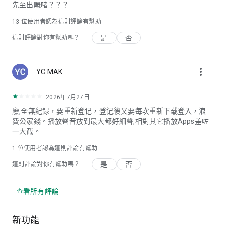
先至出嘅啫？？？
13
位使用者認為這則評論有幫助
是
否
這則評論對你有幫助嗎？
more_vert
YC MAK
2026年7月27日
廢,全無纪録，要重新登记，登记後又要每次重新下载登入，浪
費公家錢。播放聲音放到最大都好細聲,相對其它播放Apps差咗
一大截。
1 位使用者認為這則評論有幫助
是
否
這則評論對你有幫助嗎？
查看所有評論
新功能