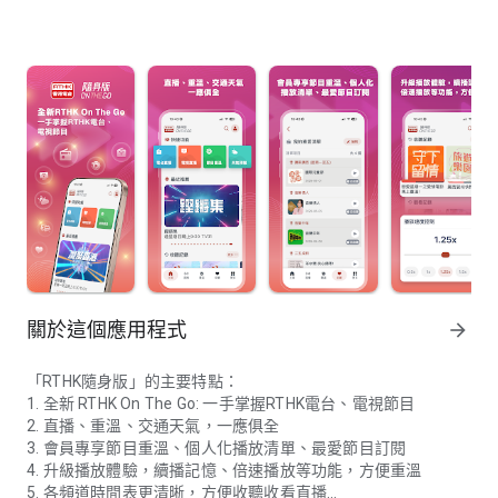
關於這個應用程式
arrow_forward
「RTHK隨身版」的主要特點：
1. 全新 RTHK On The Go: 一手掌握RTHK電台、電視節目
2. 直播、重溫、交通天氣，一應俱全
3. 會員專享節目重溫、個人化播放清單、最愛節目訂閱
4. 升級播放體驗，續播記憶、倍速播放等功能，方便重溫
5. 各頻道時間表更清晰，方便收聽收看直播