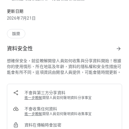
「RTHK隨身版」一手掌握電台、電視節目直播，新增會員登入，
更新日期
主要功能
2026年7月21日
1. 全新版面 快捷功能
清晰簡明的新設計，按掣快捷易用，了解重點推薦節目，收聽及
娛樂
觀看記錄一目了然。
資料安全性
arrow_forward
2. 電台直播
收聽香港電台8個電台頻道直播，緊貼即時的電台節目。
想確保安全，就從瞭解開發人員如何收集與分享資料開始！根據
你的使用情形、所在地區及年齡，資料的隱私權和安全性措施可
3. 電視節目直播
能會有所不同。這項資訊由開發人員提供，可能會隨時間更新。
收看5個電視頻道直播，隨身追蹤精彩的直播電視節目。
4. 免費成為會員 專享個人化體驗
會員可重溫1年內的電台及電視節目(受版權限制內容除外)，更
不會與第三方分享資料
可建立個人化播放清單(自訂清單名稱)及訂閱最愛節目。
進一步瞭解
開發人員如何聲明資料分享事宜
5. 天氣資訊及交通消息
不會收集任何資料
即時天氣資訊及9天預報，及重點交通消息，盡在掌握。
進一步瞭解
開發人員如何聲明資料收集事宜
資料在傳輸時會加密
6. 升級播放體驗