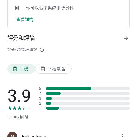
新增續播記憶、倍速播放、連續播放、播放記錄、浮動視窗播放
你可以要求系統刪除資料
等功能，重溫更方便，同時可自選音訊及字幕，體驗全面到位。
查看詳情
7. 貼心功能
各頻道時間表一覽無遺，分享心水節目、提升互動趣味，更附設
電台節目計時器，自訂播放完結時間。
評分和評論
arrow_forward
評分和評論已驗證
info_outline
版權：
香港電台擁有上述內容的一切版權，有關內容只供公眾人士作私
人或家居觀看或聆聽之用，絕不可作其他用途。本應用程式提供
手機
平板電腦
phone_android
tablet_android
過往12個月的節目重溫，受版權限制內容除外。香港電台保留最
終決定權。
無障礙聲明
3.9
5
本應用程式採用無障礙流動應用程式設計，如對「RTHK隨身
4
3
版」應用程式有任何查詢或意見，請電郵至
2
webmaster@rthk.gov.hk 聯絡我們。
1
6,188
則評論
more_vert
Nelson Fong