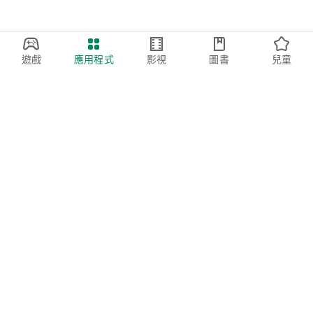
遊戲
應用程式
影視
圖書
兒童
Google Play
Play Pass
Play 點數
禮物卡
兌換
退款政策