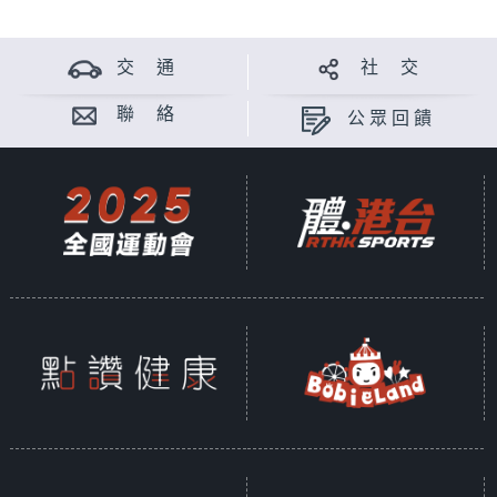
交 通
社 交
聯 絡
公眾回饋