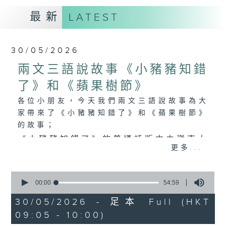
最新
LATEST
30/05/2026
兩文三語說故事《小豬豬知錯
了》和《蘋果樹節》
各位小朋友，今天我們兩文三語說故事為大
家帶來了《小豬豬知錯了》和《蘋果樹節》
的故事；
《小豬豬知錯了》的普通話版本由嶺南大
更多...
學香港同學會小學的陳梓朗同學聲演；
《蘋果樹節》的普通話版本由恩主教書院
0
seconds
00:00
54:59
的楊佳琪同學聲演。
of
54
30/05/2026 - 足本 Full (HKT
minutes,
09:05 - 10:00)
59
seconds