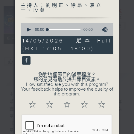
主持人：劉明正、徐昂、袁立
一、段潔
0
e線金融網
電台直播
seconds
00:00
00:00
of
特備網頁
FACEBOOK
所有集數
0
14/05/2026 - 足本 Full
seconds
(HKT 17:05 - 18:00)
您喜歡這個節目嗎?
您對這個節目的滿意程度？
簡介
GIST
您的意見有助於提升節目質素。
How satisfied are you with this program?
Your feedback helps to improve the quality of
the program.
主持人：劉明正、徐昂、袁立一、段潔
緊貼財經脈搏，盡顯都市本色，提供最快最詳
☆
☆
☆
☆
☆
盡的金融消息，使聽眾對社會經濟動向瞭如指
掌。每天邀請專家分析經濟市場動向。
《e線金融網》
星期一【金錢本色】分析市場走勢