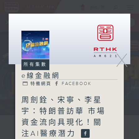
ENG
/
簡
×
全新 RTHK On The Go
取得
一手掌握 RTHK 電台、電視節目
X
所有集數
e線金融網
特備網頁
FACEBOOK
周劍銓、宋寧、李星
e線金融網 e線金融網
宇：特朗普訪華 市場
資金流向具現化！關
注AI醫療潛力