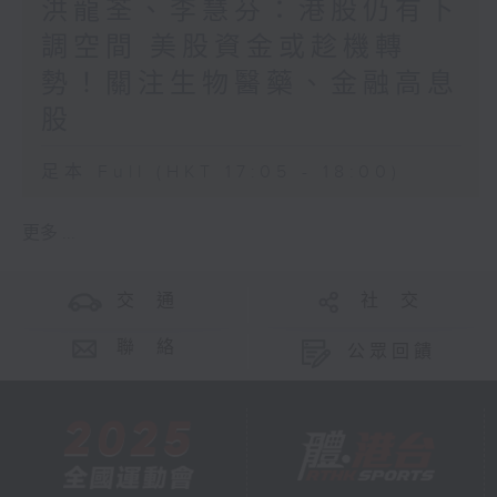
洪龍荃、李慧芬：港股仍有下
調空間 美股資金或趁機轉
勢！關注生物醫藥、金融高息
股
足本 Full (HKT 17:05 - 18:00)
更多 ...
交 通
社 交
聯 絡
公眾回饋