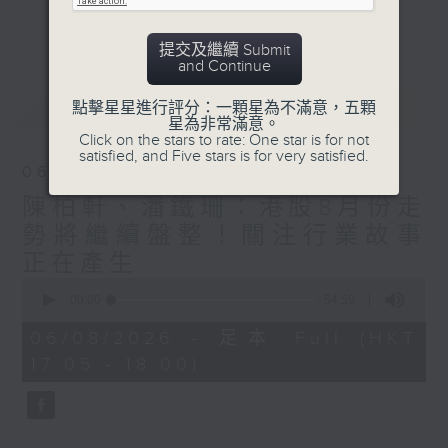
星期二【Kingsir會客室】【巡舖尋舖】對話
更多...
地產名家
提交及繼續 Submit
星期三【科網專題】解碼科技金融
and Continue
星期四【解鎖A股賽道】探索北水流向
最新
LATEST
點擊星星進行評分：一顆星為不滿意，五顆
星期五 【金錢本色——透視華爾街】直擊美
星為非常滿意。
股熱點
Click on the stars to rate: One star is for not
satisfied, and Five stars is for very satisfied.
am621 香港電台普通話台最強財經陣容和你
06/08/2026
走在理財第e線。
陳柏軒、潘鐵珊：港股8月份走
勢將繼續盤整！關注行業故事
正在產生
0
seconds
00:00
54:59
of
54
06/08/2026 - 足本 Full (HKT
minutes,
17:05 - 18:00)
59
seconds