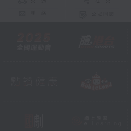
交 通
社 交
聯 絡
公眾回饋