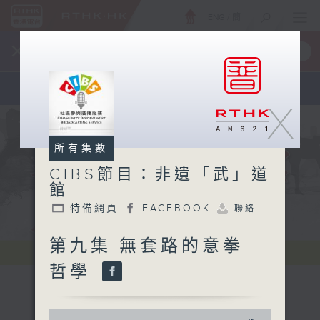
ENG
/
簡
×
全新 RTHK On The Go
取得
一手掌握 RTHK 電台、電視節目
X
所有集數
CIBS節目：非遺「武」道
館
特備網頁
FACEBOOK
聯絡
第九集 無套路的意拳
哲學
0