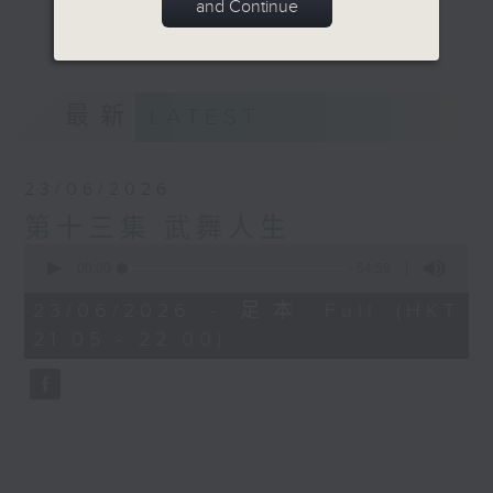
and Continue
術這扇窗，讓公眾從中窺探我們的中華文化傳
更多...
統！
歡迎來到非遺「武」道館！
最新
LATEST
意見
23/06/2026
第十三集 武舞人生
0
seconds
00:00
54:59
of
54
23/06/2026 - 足本 Full (HKT
minutes,
21:05 - 22:00)
59
seconds