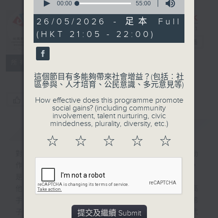
seconds
00:00
55:00
of
55
26/05/2026 - 足本 Full
minutes,
CIBS節目：非
(HKT 21:05 - 22:00)
0
遺「武」道館
電台直播
seconds
特備網頁
FACEBOOK
聯絡
所有集數
這個節目有多能夠帶來社會增益？(包括︰社
區參與、人才培育、公民意識、多元意見等)
您喜歡這個節目嗎?
How effective does this programme promote
social gains? (including community
involvement, talent nurturing, civic
mindedness, plurality, diversity, etc.)
簡介
GIST
☆
☆
☆
☆
☆
對於大眾來說，功夫只會出現在武俠小說和動
作電影當中；但對於他們來說，功夫是生命，
是教育，更是傳承！
他們是13位非遺武術的傳承人，有太極高
手、武當道長、黃飛鴻誼子、葉問詠春大弟
子。即使門派不同，但志同道合，就是打開武
提交及繼續 Submit