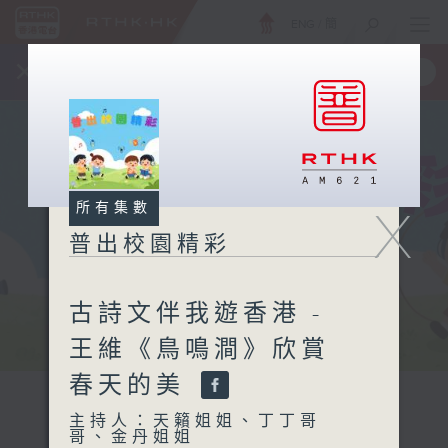
ENG
/
簡
×
全新 RTHK On The Go
取得
一手掌握 RTHK 電台、電視節目
所有集數
X
普出校園精彩
古詩文伴我遊香港 -
王維《鳥鳴澗》欣賞
春天的美
主持人：天籟姐姐、丁丁哥
哥、金丹姐姐