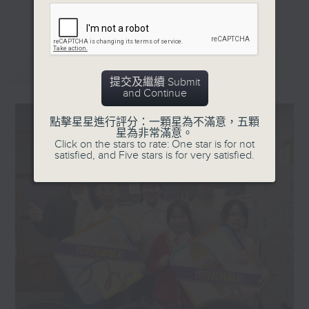
更多...
星期一「兩文三語說故事」一個故事、三種語言！
星期二「身體秘密小探員」探索身體的奧秘！
星期三「AI未來研究所」探討未來世界的可能性！
最新
LATEST
星期四「超玥實驗室」科學就在你身邊！
提交及繼續 Submit
and Continue
星期五「中爸爸談談心」傾聽成長路上的小心事！
點擊星星進行評分：一顆星為不滿意，五顆
「校園新SING」邀請最潮Busker為你Sing！
星為非常滿意。
Click on the stars to rate: One star is for not
「這個暑假 Alpha Hit!」發掘Alpha世代無窮潛力！
satisfied, and Five stars is for very satisfied.