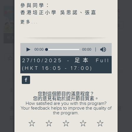
參與同學：
香港培正小學 吳思諾、張嘉
恩、張栢睿、葉子弘
更多...
普出校園精彩
電台直播
古詩文伴我遊香港 ~ 王維
所有集數
《鳥鳴澗》欣賞春天的美
0
主持：金丹姐姐
seconds
00:00
00:00
of
嘉賓：聖公會基愛小學 關柏
您喜歡這個節目嗎?
0
27/10/2025 - 足本 Full
曦、胡浚曦、林珈樂、羅永喬
seconds
(HKT 16:05 - 17:00)
簡介
GIST
主持人：天籟姐姐、丁丁哥哥、金丹姐姐
您對這個節目的滿意程度？
您的意見有助於提升節目質素。
How satisfied are you with this program?
Your feedback helps to improve the quality of
主持：天籟姐姐、慢慢老師、Crystal姐姐、子玥姐
the program.
姐、中中哥哥
☆
☆
☆
☆
☆