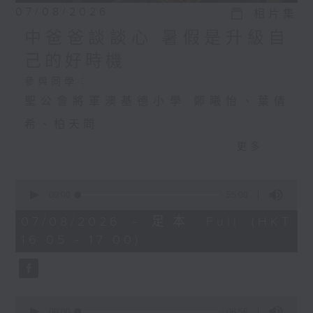
07/08/2026
相片集
中爸爸談談心 暑假是升級自
己的好時機
參與同學：
聖公會將軍澳基德小學 鄭曦怡、葉倩
希、柏天問
更多...
中爸爸談談心 暑假是升級自己的好時機
0
主持：中爸爸
seconds
00:00
55:00
of
主題：飼養寵物，可否提升孩子的責任
55
07/08/2026 - 足本 Full (HKT
minutes,
16:05 - 17:00)
感？
0
seconds
嘉賓：輔導心理學家及靜觀發證導師 陳
鈺瑜Vinci（YY姑娘）
0
seconds
00:00
08:58