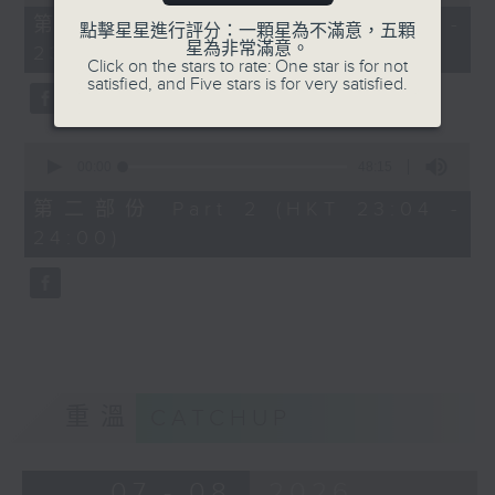
of
21
第一部份 Part 1 (HKT 22:35 -
點擊星星進行評分：一顆星為不滿意，五顆
minutes,
星為非常滿意。
23:00)
30
Click on the stars to rate: One star is for not
seconds
satisfied, and Five stars is for very satisfied.
0
seconds
00:00
48:15
of
48
第二部份 Part 2 (HKT 23:04 -
minutes,
24:00)
15
seconds
重溫
CATCHUP
07 - 08
2026