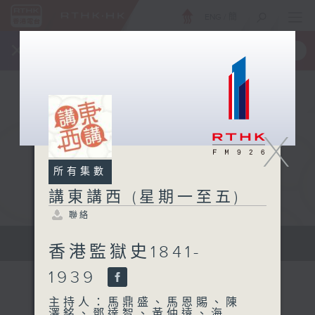
ENG
/
簡
×
全新 RTHK On The Go
取得
一手掌握 RTHK 電台、電視節目
X
所有集數
講東講西 (星期一至五)
聯絡
擴闊知識領域，網羅文化通識！
香港監獄史1841-
1939
主持人：馬鼎盛、馬恩賜、陳
澤銘、鄧達智、黃仲遠、海