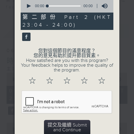
喜愛講東講西、文化通識的朋友，歡迎在
0
seconds
00:00
00:00
facebook平台與主持思潮互動。
of
0
第二部份 Part 2 (HKT
seconds
23:04 - 24:00)
最新
LATEST
06/08/2026
您對這個節目的滿意程度？
您的意見有助於提升節目質素。
時裝已死？
How satisfied are you with this program?
Your feedback helps to improve the quality of
主持：鄧達智、海林
the program.
0
☆
☆
☆
☆
☆
seconds
00:00
1:09:35
of
1
06/08/2026 - 足本 Full (HKT
hour,
22:35 - 00:00)
9
minutes,
35
seconds
0
提交及繼續 Submit
seconds
and Continue
00:00
21:30