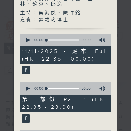
林、蘇奭、邱逸
主持：吳海傑、陳澤銘
嘉賓：蘇載玓博士
講東講西 (星期
0
一至五)
電台直播
seconds
00:00
00:00
of
聯絡
所有集數
0
11/11/2025 - 足本 Full
seconds
(HKT 22:35 - 00:00)
您喜歡這個節目嗎?
0
簡介
GIST
seconds
00:00
00:00
of
0
第一部份 Part 1 (HKT
seconds
主持人：馬鼎盛、馬恩賜、陳澤銘、鄧達智、黃
22:35 - 23:00)
仲遠、海林、蘇奭、邱逸
擴闊知識領域，網羅文化通識！《講東講西》以
輕鬆、風趣、淺顯、廣雜的態度講述不同題材。