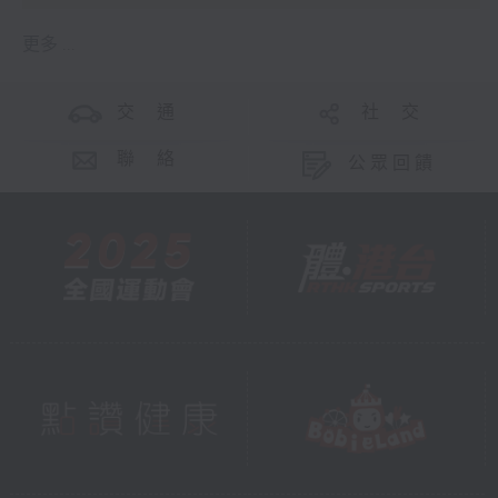
更多 ...
交 通
社 交
聯 絡
公眾回饋