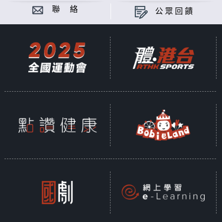
聯 絡
公眾回饋