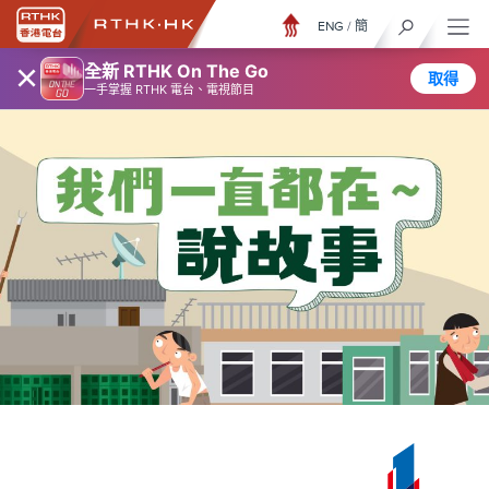
ENG
/
簡
×
全新 RTHK On The Go
取得
一手掌握 RTHK 電台、電視節目