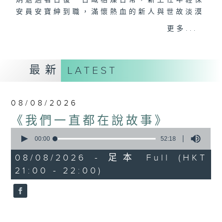
炳魁過著日復一日嘅枯燥日常，新上任年輕保
安員安寶紳到職，滿懷熱血的新人與世故淡漠
的舊人理念相互碰撞，打破咗商場向來平靜沉
更多...
悶嘅氛圍。二人與商場內商戶相處往來，發展
出有趣故事。
編劇：蒙恩恩
最新
LATEST
譚偉權飾演：秦炳魁
譚永標飾演：安寶紳
錢佩卿飾演：馬雅珠
08/08/2026
廖杏茵飾演：江麗媛
《我們一直都在說故事》
胡世傑飾演：楊大楓
0
seconds
00:00
52:18
混音︰湯國榮
of
52
監製︰劉蓮
08/08/2026 - 足本 Full (HKT
minutes,
香港電台第一台製作
21:00 - 22:00)
18
seconds