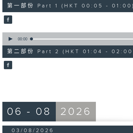
55
第一部份 Part 1 (HKT 00:05 - 01:00
minutes,
10
seconds
Volume
90%
0
seconds
00:00
of
56
第二部份 Part 2 (HKT 01:04 - 02:00
minutes,
9
seconds
Volume
90%
06 - 08
2026
03/08/2026