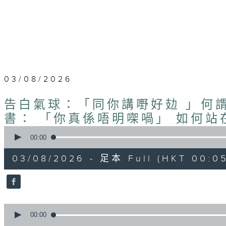
03/08/2026
告白氣球：「同你講嘢好攰 」何
書： 「你真係唔明㗎喎」 如何站
0
seconds
00:00
of
1
03/08/2026 - 足本 Full (HKT 00:05
hour,
51
minutes,
0
seconds
Volume
90%
0
seconds
00:00
of