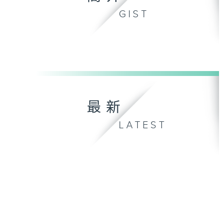
GIST
最新
LATEST