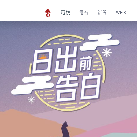
電視
電台
新聞
WEB+