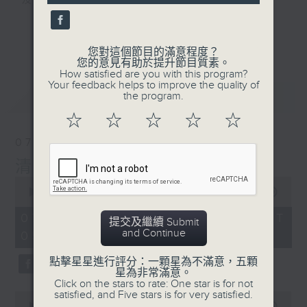
及行山等實用貼士
seconds
更多...
您對這個節目的滿意程度？
您的意見有助於提升節目質素。
How satisfied are you with this program?
清晨爽利之齊齊做早操
Your feedback helps to improve the quality of
最新
LATEST
the program.
☆
☆
☆
☆
☆
07/08/2026
清晨爽利 （與第五台聯播）
0
seconds
00:00
1:27:00
of
1
07/08/2026 - 足本 Full (HKT
提交及繼續 Submit
hour,
and Continue
05:04 - 06:35)
27
minutes,
0
點擊星星進行評分：一顆星為不滿意，五顆
seconds
星為非常滿意。
Click on the stars to rate: One star is for not
satisfied, and Five stars is for very satisfied.
0
seconds
00:00
56:00