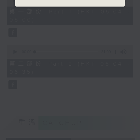
of
56
第一部份 Part 1 (HKT 05:04 -
minutes,
06:00)
0
seconds
0
seconds
00:00
31:09
of
31
第二部份 Part 2 (HKT 06:04 -
minutes,
06:35)
9
seconds
重溫
CATCHUP