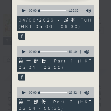
0
seconds
00:00
1:19:32
of
1
04/06/2026 - 足本 Full
hour,
清晨爽利 （與
(HKT 05:00 - 06:30)
19
第五台聯播）
電台直播
minutes,
32
seconds
聯絡
所有集數
0
seconds
00:00
53:10
of
您喜歡這個節目嗎?
53
第一部份 Part 1 (HKT
minutes,
05:04 - 06:00)
10
seconds
簡介
GIST
「清晨爽利」節目內容豐富，集保健、生活及
0
seconds
00:00
26:32
社會資訊等元素於一身。主要環節有：「健健
of
康康在清晨」 由 專業導師教授不同類型的
26
第二部份 Part 2 (HKT
minutes,
養生運動、保健常識、運動時需要注意的事項
06:04 - 06:35)
32