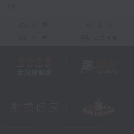
更多 ...
交 通
社 交
聯 絡
公眾回饋