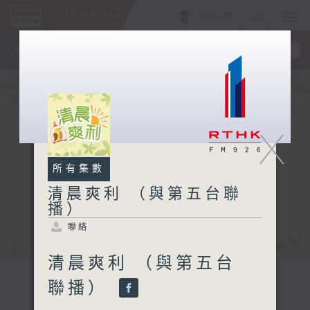
ENG
/
簡
×
全新 RTHK On The Go
取得
一手掌握 RTHK 電台、電視節目
X
所有集數
清晨爽利 （與第五台聯
播）
聯絡
清晨爽利 （與第五台
聯播）