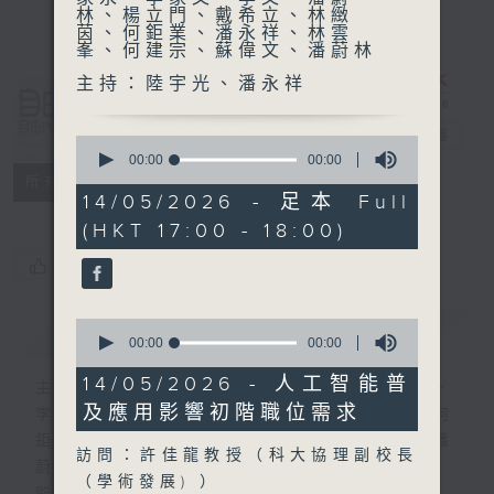
林、楊立門、戴希立、林緻
茵、何鉅業、潘永祥、林雲
峯、何建宗、蘇偉文、潘蔚林
主持：陸宇光、潘永祥
自由風自由
PHONE
電台直播
0
seconds
00:00
00:00
of
特備網頁
PODCASTS
所有集數
0
14/05/2026 - 足本 Full
seconds
(HKT 17:00 - 18:00)
您喜歡這個節目嗎?
0
簡介
GIST
seconds
00:00
00:00
of
0
14/05/2026 - 人工智能普
主持人：陸宇光、陳燕萍、梁家永、李家文、
seconds
及應用影響初階職位需求
李文、潘蔚林、楊立門、戴希立、林緻茵、何
鉅業、潘永祥、林雲峯、何建宗、蘇偉文、潘
訪問：許佳龍教授（科大協理副校長
蔚林
（學術發展) ）