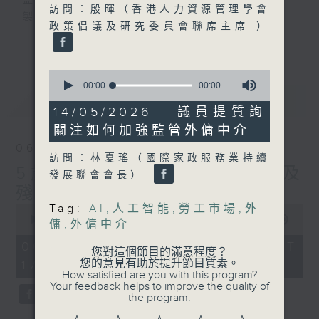
監製：蕭洛汶
訪問：殷暉（香港人力資源管理學會
製作：香港電台公共事務組
政策倡議及研究委員會聯席主席 ）
更多...
聲音更立體 意見更多元
1872311 始終如一
0
seconds
00:00
00:00
of
最新
LATEST
製作：
香港電台公共事務組
0
14/05/2026 - 議員提質詢
seconds
讚好Like「
RTHK 香港電台公共事務組
」
關注如何加強監管外傭中介
Facebook專頁
06/08/2026
訪問：林夏瑤（國際家政服務業持續
5歲男童被虐致死 母親誤殺及
發展聯會會長）
殘酷對待兒童罪成判囚22年
0
Tag:
AI
,
人工智能
,
勞工市場
,
外
seconds
00:00
48:53
傭
,
外傭中介
of
48
06/08/2026 - 足本 Full (HKT
您對這個節目的滿意程度？
minutes,
您的意見有助於提升節目質素。
17:00 - 18:00)
53
How satisfied are you with this program?
seconds
Your feedback helps to improve the quality of
the program.