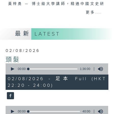
黃梓勇 — 博士級大學講師，精通中國文史研
究，熱愛運動和「阿美咔嘰」，資深貓奴。
更多...
逢星期日10點晚間新聞後至12點，三位主持
— 海林、蘇奭、黃梓勇，同聽眾一齊打開腦
最新
LATEST
洞，由冷知識到社會現象，再由歷史事件到流
行文化，喺鬥「秀」場度展開一星期一次嘅腦
力大「秀」！
02/08/2026
頭髮
0
seconds
00:00
1:36:00
of
1
02/08/2026 - 足本 Full (HKT
hour,
22:20 - 24:00)
36
minutes,
0
seconds
0
seconds
00:00
40:00