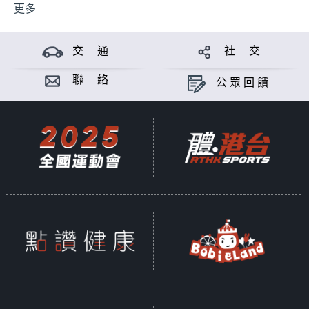
更多 ...
交 通
社 交
聯 絡
公眾回饋