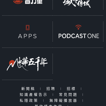
新聞稿
|
招聘
|
招標
|
知識產權告示
|
常見問題
|
私隱政策
|
無障礙播放器
|