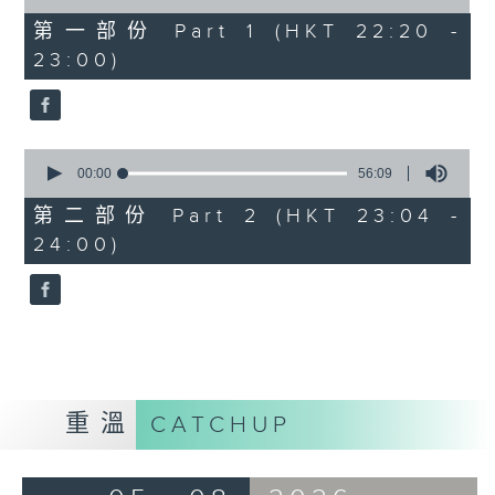
of
40
第一部份 Part 1 (HKT 22:20 -
minutes,
23:00)
0
seconds
0
seconds
00:00
56:09
of
56
第二部份 Part 2 (HKT 23:04 -
minutes,
24:00)
9
seconds
重溫
CATCHUP