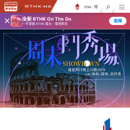
ENG
/
簡
×
全新 RTHK On The Go
取得
一手掌握 RTHK 電台、電視節目