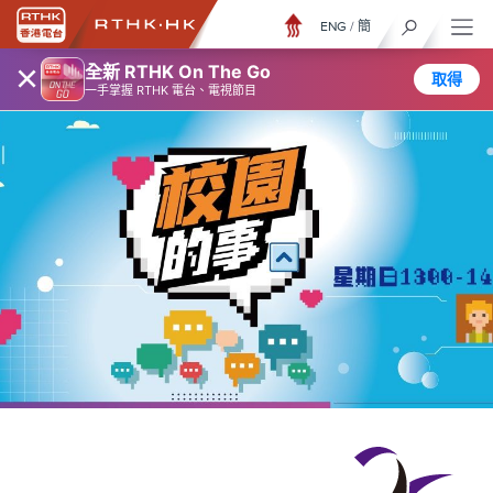
ENG
/
簡
×
全新 RTHK On The Go
取得
一手掌握 RTHK 電台、電視節目