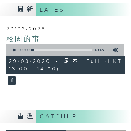
最新
LATEST
29/03/2026
校園的事
0
seconds
00:00
49:45
of
49
29/03/2026 - 足本 Full (HKT
minutes,
13:00 - 14:00)
45
seconds
重溫
CATCHUP