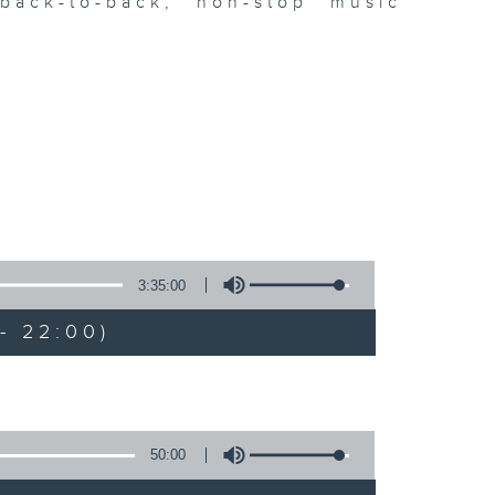
ack-to-back, non-stop music
3:35:00
- 22:00)
50:00