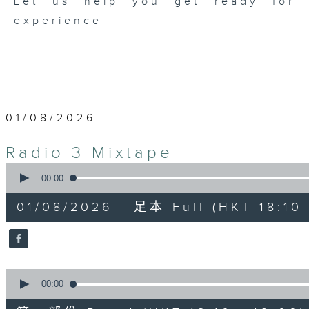
Let us help you get ready for b
experience
01/08/2026
Radio 3 Mixtape
0
seconds
00:00
of
3
01/08/2026 - 足本 Full (HKT 18:10 
hours,
35
minutes,
0
seconds
Volume
90%
0
seconds
00:00
of
50