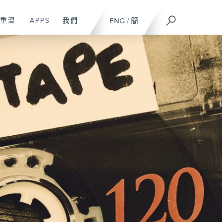
重溫
APPS
我們
ENG
/
簡