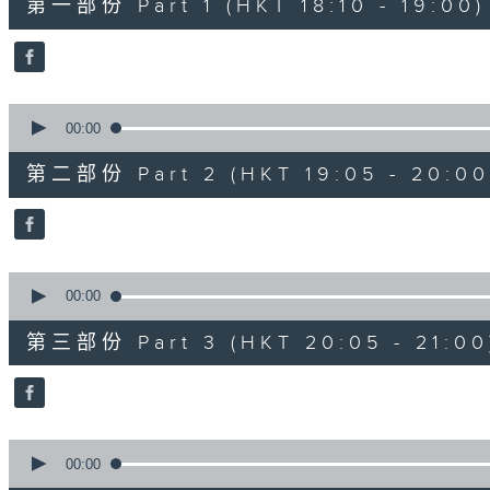
第一部份 Part 1 (HKT 18:10 - 19:00)
minutes,
0
seconds
Volume
90%
0
seconds
00:00
of
55
第二部份 Part 2 (HKT 19:05 - 20:00
minutes,
10
seconds
Volume
90%
0
seconds
00:00
of
55
第三部份 Part 3 (HKT 20:05 - 21:00
minutes,
9
seconds
Volume
90%
0
seconds
00:00
of