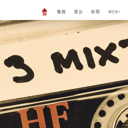
電視
電台
新聞
WEB+