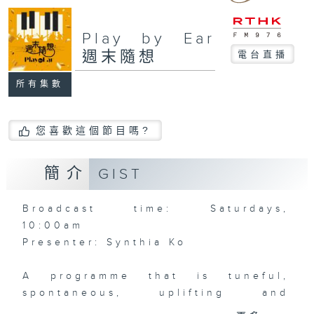
Play by Ear
週末隨想
電台直播
所有集數
您喜歡這個節目嗎?
簡介
GIST
Broadcast time: Saturdays,
10:00am
Presenter: Synthia Ko
A programme that is tuneful,
spontaneous, uplifting and
inviting… what a wonderful way to