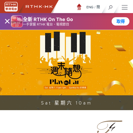
ENG
/
簡
×
全新 RTHK On The Go
取得
一手掌握 RTHK 電台、電視節目
Sat 星期六 10am