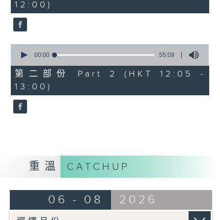
12:00)
0
seconds
0
seconds
00:00
55:09
of
55
第二部份 Part 2 (HKT 12:05 -
minutes,
13:00)
9
seconds
重溫
CATCHUP
06 - 08
2026