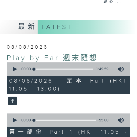
更多...
brighten up your Saturday
mornings.
最新
LATEST
08/08/2026
Play by Ear 週末隨想
0
seconds
00:00
1:49:59
of
1
08/08/2026 - 足本 Full (HKT
hour,
11:05 - 13:00)
49
minutes,
59
seconds
0
seconds
00:00
55:00
of
55
第一部份 Part 1 (HKT 11:05 -
minutes,