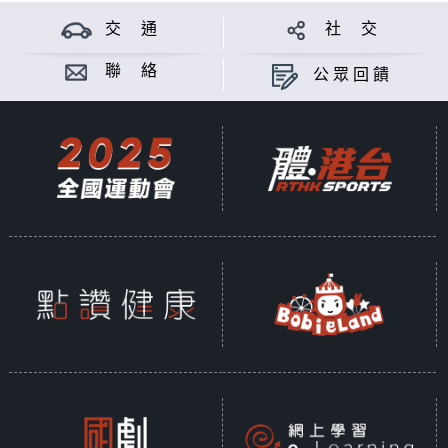
交 通
社 交
聯 絡
公眾回饋