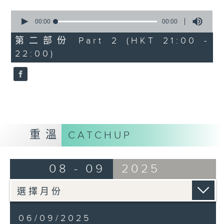
舒伯特：
0
seconds
00:00
00:00
降 G 大調即興曲， D. 899，第三首
of
0
第二部份 Part 2 (HKT 21:00 -
seconds
舒曼：
22:00)
《大衛同盟舞曲》，作品6
重溫
CATCHUP
08 - 09
2025
06/09/2025