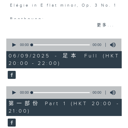
Elégie in E flat minor, Op. 3 No. 1
Beethoven:
更多...
Piano Sonata No. 30 in E major,
Op. 109
0
seconds
00:00
00:00
Schubert:
of
Impromptu in G flat major, D. 899,
0
06/09/2025 - 足本 Full (HKT
seconds
No. 3
20:00 - 22:00)
Schumann:
Davidsbündlertänze, Op. 6
0
seconds
00:00
00:00
拉赫曼尼諾夫：
of
悲歌，作品3，第一首
0
第一部份 Part 1 (HKT 20:00 -
seconds
21:00)
貝多芬：
E大調第三十鋼琴奏鳴曲，作品109