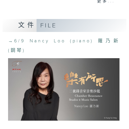
更多...
Last year’s ‘Chamber Resonance’
delivered an unforgettable
experience. Within the intimate
文件
FILE
confines of the music salon,
performers and audience alike
were immersed in a tapestry of
→
6/9 Nancy Loo (piano) 羅乃新
emotions evoked by the music.
(鋼琴)
Every thought and feeling found
expression through the power of
music, forging a profound
connection between musicians and
listeners that was truly priceless.
Expect a diverse array of themes
in our upcoming season.
去年的「樂有所思」得到各位表演者和觀眾的
熱烈迴響。演奏者和聽眾在每場演出中渾然忘