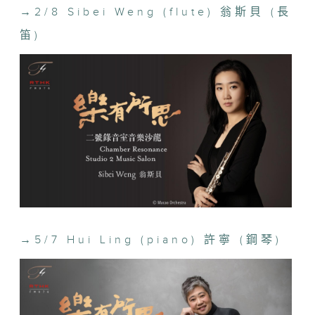
我，進入音樂的各種意境。演奏者與聽眾心意
→
2/8 Sibei Weng (flute) 翁斯貝 (長
互通的一刻，正是表演藝術最珍貴之處。亦因
笛)
為二號錄音室狹小，觀眾圍着表演者而坐，沒
有台上台下之分，每個音符就在身邊，幾乎觸
手可及。這是在傳統音樂廳難以獲得的體驗。
「樂有所思」第二季節目的音樂家將會展現更
多元的深思。希望你來到香港電台二號錄音
室，現場感受音樂裡的思緒。
All tickets for the Music Salon on
6 September have been
distributed. Thank you for your
support!
9月6日場次的門票已經派發完畢，多謝支
→
5/7 Hui Ling (piano) 許寧 (鋼琴)
持！
3/5
Timothy Sun (saxophone) 孫穎麟 (薩克管)