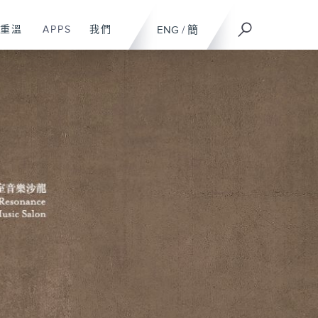
重溫
APPS
我們
ENG
/
簡