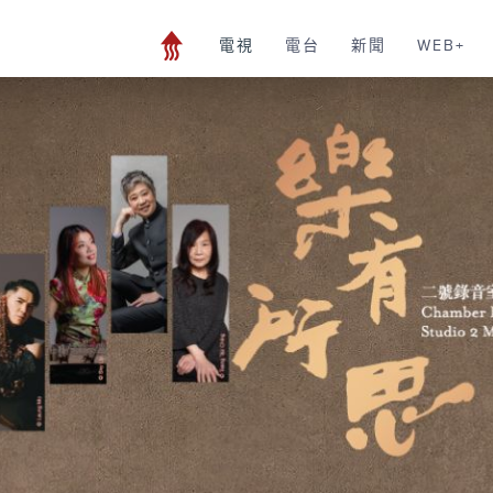
電視
電台
新聞
WEB+