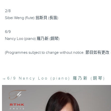
2/8
Sibei Weng (flute) 翁斯貝 (長笛)
6/9
Nancy Loo (piano) 羅乃新 (鋼琴)
(Programmes subject to change without notice. 節
→
6/9 Nancy Loo (piano) 羅乃新 (鋼琴)