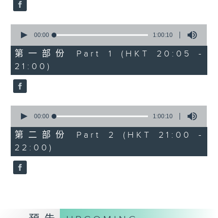
A Silent Prayer (10’)
Ancient Melodies (Doming LAM
trans.)
0
seconds
Moonlight over the Spring River
00:00
1:00:10
of
(12’)
1
第一部份 Part 1 (HKT 20:05 -
hour,
The Lament of Lady Zhaojun (8’)
21:00)
10
Doming LAM
seconds
Autumn Execution (20’)
The Insect World (22’)
Presented by the Hong Kong
0
seconds
00:00
1:00:10
Chinese Orchestra as part of the
of
2006 Hong Kong Arts Festival.
1
第二部份 Part 2 (HKT 21:00 -
hour,
Recorded at Hong Kong City Hall
22:00)
10
Concert Hall on 26/2/2006.
seconds
香港中樂團：林樂培八十大壽誌慶音樂會
羅乃新（鋼琴）
香港中樂團｜閻惠昌（指揮）
林樂培