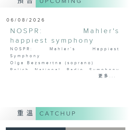
預告
UPCOMING
《祝賀吹打序樂》 (4’)
《問蒼天》 (10’)
古曲（林樂培移植）
06/08/2026
《春江花月夜》 (12’)
NOSPR: Mahler's
《昭君怨》 (8’)
林樂培
happiest symphony
《秋決》 (20’)
NOSPR: Mahler’s Happiest
《昆蟲世界》 (22’)
Symphony
香港中樂團主辦，2006年香港藝術節節目。
Olga Bezsmertna (soprano)
2006年2月26日香港大會堂音樂廳錄音。
Polish National Radio Symphony
更多...
Orchestra, Katowice
Vladimir Fanshil (conductor)
MAHLER
Symphony No. 4 in G major (58’)
Recorded at NOSPR, Katowice on
10/4/2025
重溫
CATCHUP
波蘭國家電台交響樂團：馬勒最快樂的交響