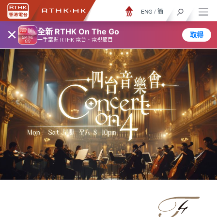
ENG
/
簡
×
全新 RTHK On The Go
取得
一手掌握 RTHK 電台、電視節目