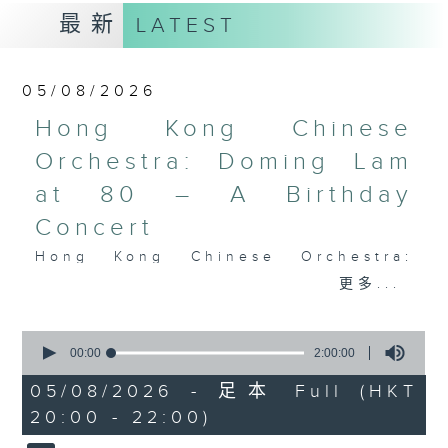
最新
LATEST
05/08/2026
Hong Kong Chinese
Orchestra: Doming Lam
at 80 – A Birthday
Concert
Hong Kong Chinese Orchestra:
Doming Lam at 80 – A Birthday
更多...
Concert
Nancy Loo (piano)
0
seconds
Hong Kong Chinese Orchestra |
00:00
2:00:00
of
Yan Huichang (conductor)
2
05/08/2026 - 足本 Full (HKT
hours,
Doming LAM
20:00 - 22:00)
0
Greetings Fanfare (4’)
seconds