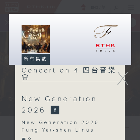
ENG
/
簡
×
全新 RTHK On The Go
取得
一手掌握 RTHK 電台、電視節目
所有集數
Concert on 4 四台音樂
X
會
New Generation
2026
New Generation 2026
Fung Yat-shan Linus
(clarinet) | Yu Tsz-long