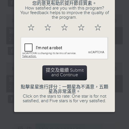
《時代練習曲》 (8’)
Aleksandr Tiumentsev (piano)
您的意見有助於提升節目質素。
How satisfied are you with this program?
吳兆鋒
J. S. BACH
Your feedback helps to improve the quality of
《對稱性破缺》 (8’)
0
Cello Suite No. 5 in C minor,
the program.
seconds
00:00
00:00
梁啓新
BWV1011 (25’)
of
☆
☆
☆
☆
☆
《執》 (8’)
0
Nadia BOULANGER
第一部份 Part 1 (HKT 20:00 -
seconds
香港作曲家聯會主辦，香港電
Three Pieces for Cello and Piano
21:00)
台第四台協辦
(8’)
2026年6月11日香港電台一
RACHMANINOV
號錄音室錄音
Élégie, Op. 3, No. 1 (5’)
0
SHOSTAKOVICH
seconds
00:00
00:00
提交及繼續 Submit
Cello Sonata in D minor, Op. 40
of
and Continue
0
(28’)
第二部份 Part 2 (HKT 21:00 -
seconds
Donqing FANG
點擊星星進行評分：一顆星為不滿意，五顆
22:00)
星為非常滿意。
Lin Chong, Op. 37 (8’)
Click on the stars to rate: One star is for not
BRAHMS
satisfied, and Five stars is for very satisfied.
Cello Sonata No. 2 in F major, Op.
99 (25’)
POPPER
Requiem, Op. 66 (8’)