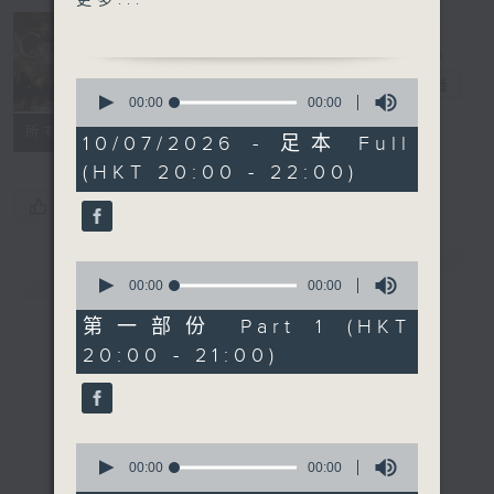
更多...
(audio engineer)
CHAN Pak-to
Concert on 4
Shion (8’)
四台音樂會
0
電台直播
Timothy CHOI
seconds
00:00
00:00
of
…for Clarinet and
所有集數
0
10/07/2026 - 足本 Full
Electronics (8’)
seconds
(HKT 20:00 - 22:00)
Charles LEE
Bodega Bay (8’)
您喜歡這個節目嗎?
MAN Ngai-fung
Grafting (8’)
0
簡介
GIST
NG Man-lok
seconds
00:00
00:00
of
Etude for Certain Times
0
第一部份 Part 1 (HKT
(8’)
seconds
20:00 - 21:00)
NG Siu-fung
Symmetry Breaking (8’)
LEUNG Kai-sun Joshua
idée fixe (8’)
0
Presented by Hong
seconds
00:00
00:00
of