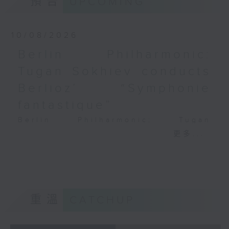
預告
UPCOMING
PAGANINI
Variations on a Theme from
Rossini’s Mosè in Egitto (arr. for 4
10/08/2026
cellos) (8’)
Berlin Philharmonic:
Presented by The Hong Kong
Tugan Sokhiev conducts
Academy for Performing Arts
Recorded at William Au Concert
Berlioz’ “Symphonie
Hall, HKAPA on 20/4/2026
fantastique”
Recording provided by HKAPA
Berlin Philharmonic: Tugan
演藝學院大提琴音樂節2026：友鄰音樂會
Sokhiev Conducts Berlioz’s
更多...
——天津茱莉亞學院大提琴
Symphonie fantastique
曹慧穎、陳優然、郭譯鍇、Hwayoung
Noah Bendix-Balgley (violin) |
Joo、Jooahn Yoo、張子瑜（大提琴）
Bruno Delepelaire (cello)
圖文捷夫（鋼琴）
Berlin Philharmonic Orchestra |
J. S. 巴赫
Tugan Sokhiev (conductor)
重溫
CATCHUP
C小調第五無伴奏大提琴組曲，BWV1011
MENDELSSOHN
(25’)
‘Fingal’s Cave’, Op. 26 (11’)