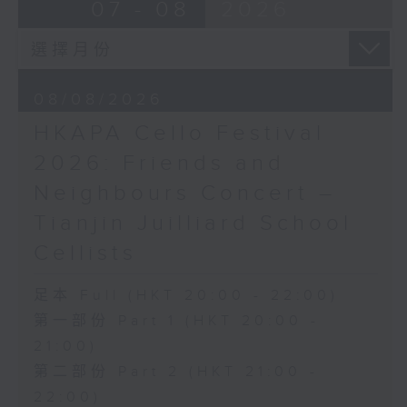
布朗卓
BRAHMS
07 - 08
2026
三首大提琴與鋼琴小品 (8’)
Double Concerto for Violin and
拉赫曼尼諾夫
Cello in A minor, Op. 102 (34’)
悲歌，作品3，第一首 (5’)
BERLIOZ
蕭斯達高維契
Symphonie fantastique, Op. 14
08/08/2026
D小調大提琴奏鳴曲，作品40 (28’)
(53’)
HKAPA Cello Festival
方崬清
Recorded at Philharmonie, Berlin
《林沖》，作品37 (8’)
on 27/2/2026
2026: Friends and
布拉姆斯
Neighbours Concert –
F大調第二大提琴奏鳴曲，作品99 (25’)
柏林愛樂：索奇耶夫指揮白遼士幻想交響曲
Tianjin Juilliard School
樸柏
賓迪斯–鮑格利（小提琴）｜德利佩萊爾（大
安魂曲，作品66 (8’)
提琴）
Cellists
巴格尼尼
柏林愛樂樂團｜索奇耶夫（指揮）
羅西尼《摩西在埃及》主題變奏曲（為四把
孟德爾遜
足本 Full (HKT 20:00 - 22:00)
大提琴改編） (8’)
「芬格爾山洞」，作品26 (11’)
第一部份 Part 1 (HKT 20:00 -
香港演藝學院主辦
布拉姆斯
21:00)
2026年4月20日香港演藝學院區永熙音樂廳
A小調小提琴與大提琴雙重協奏曲，作品102
第二部份 Part 2 (HKT 21:00 -
錄音
(34’)
錄音由香港演藝學院提供
白遼士
22:00)