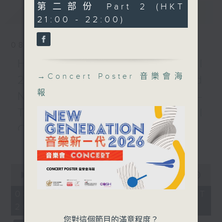
Kong Composers’ Guild
0
第二部份 Part 2 (HKT
最新
LATEST
in association with
seconds
21:00 - 22:00)
RTHK Radio 4
Recorded at RTHK
08/08/2026
Studio 1 on 11/6/2026
HKAPA Cello Festival
音樂新一代
→
Concert Poster 音樂會海
2026: Friends and
馮逸山（單簧管）｜余梓朗
報
Neighbours Concert –
（音響工程師）
陳柏陶
Tianjin Juilliard School
《紫苑》 (8’)
Cellists
蔡敬謙
更多...
《…為單簧管及電子而作》
HKAPA Cello Festival 2026:
(8’)
Friends and Neighbours
李嘉豪
0
Concert – Tianjin Juilliard School
seconds
00:00
00:00
《酒窖灣》 (8’)
Cellists
of
文毅豐
0
Huiying Cao, Youran Chen, Yikai
08/08/2026 - 足本 Full (HKT
seconds
《嵌合》 (8’)
Guo, Hwayoung Joo, Jooahn Yoo,
20:00 - 22:00)
吳文洛
Ziyu Zhang (cello)
您對這個節目的滿意程度？