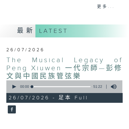
更多...
全編分為四集：第一集「大器初成」講述彭修
文自學成才的起點，以及1957年在莫斯科世
界青年聯歡節榮獲金獎、讓國樂走向世界的輝
最新
LATEST
煌歷史；第二集「樂中有詩」展現其獨特的藝
術風格，剖析《瑤族舞曲》、《秦．兵馬俑》
等融匯中華氣韻與音響律動的經典編創；第三
26/07/2026
集「規矩方圓」聚焦其推動的樂隊革命，包括
The Musical Legacy of
確立「彭修文模式」的基本框架、改良民族樂
器與建立演奏傳統；第四集「意在棒先」則探
Peng Xiuwen 一代宗師—彭修
討其指揮藝術與追求中國音樂獨立性的美學追
文與中國民族管弦樂
求。
0
seconds
00:00
51:22
of
51
26/07/2026 - 足本 Full
minutes,
22
seconds