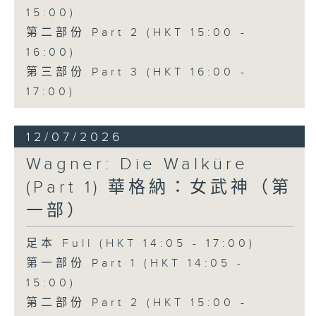
15:00)
conducted by Richard Bonynge.
第二部份 Part 2 (HKT 15:00 -
16:00)
多尼采蒂的歌劇《愛情靈藥》於1832年
第三部份 Part 3 (HKT 16:00 -
首演，是意大利美聲歌劇中最具魅力且歷
17:00)
久不衰的經典作品之一。作品以優雅動人
12/07/2026
的旋律結合輕鬆幽默的情節，講述一個關
Wagner: Die Walküre
於愛情、純真與成長的故事，至今仍深受
(Part 1) 華格納：女武神（第
世界各地觀眾喜愛。
一部）
性格單純的 Nemorino 深深愛上了獨立
足本 Full (HKT 14:05 - 17:00)
的富家女 Adina，卻始終無法贏得她的
第一部份 Part 1 (HKT 14:05 -
芳心。在江湖術士 Dulcamara 所販賣
15:00)
的「愛情靈藥」誘惑下，Nemorino 將
第二部份 Part 2 (HKT 15:00 -