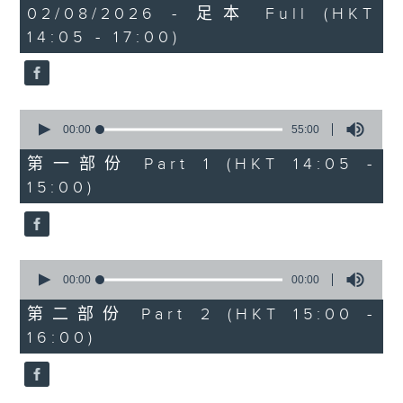
2
02/08/2026 - 足本 Full (HKT
Belcore: Dominic Cossa (baritone)
hours,
14:05 - 17:00)
Dulcamara: Spiro Malas (bass)
55
minutes,
Giannetta: Maria Casula (soprano)
0
Ambrosian Opera Chorus / English
seconds
Chamber Orchestra / Richard
0
Bonynge (conductor)
seconds
00:00
55:00
of
55
第一部份 Part 1 (HKT 14:05 -
多尼采蒂
minutes,
15:00)
《愛情靈
0
seconds
藥》
140’
阿蒂娜：修德蘭（女高音）
0
奈莫利諾：巴筏諾堤（男高音）
seconds
00:00
00:00
of
貝科萊：哥沙（男中音）
0
第二部份 Part 2 (HKT 15:00 -
杜卡馬拉：馬勒斯（男低音）
seconds
16:00)
珍內塔：卡素拉（女高音）
亞布斯安歌劇合唱團 / 英國室樂團 / 邦
寧（指揮）