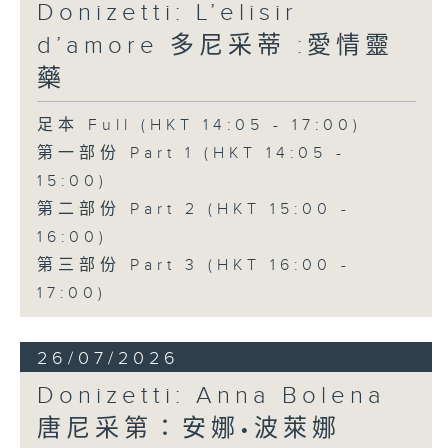
wit.
Donizetti: L’elisir
d’amore 多尼采蒂 :愛情靈
The shy and naïve Nemorino is
藥
deeply in love with the wealthy
足本 Full (HKT 14:05 - 17:00)
and independent Adina, but
第一部份 Part 1 (HKT 14:05 -
struggles to win her heart.
15:00)
Believing in the power of a
第二部份 Part 2 (HKT 15:00 -
magical love potion sold by the
16:00)
第三部份 Part 3 (HKT 16:00 -
quack doctor Dulcamara,
17:00)
Nemorino places his hopes in
the elixir, only to discover that
26/07/2026
true love cannot be bought.
Donizetti: Anna Bolena
Featuring sparkling ensembles
唐尼采第：安娜•波萊娜
and the famous aria "Una furtiva