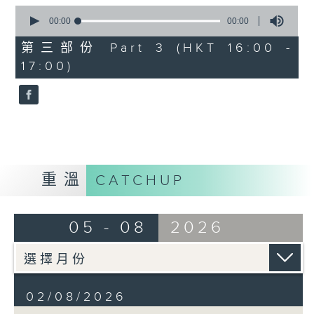
0
seconds
00:00
00:00
of
Gaetano Donizetti’s L’elisir
0
第三部份 Part 3 (HKT 16:00 -
seconds
d’amore, first performed in
17:00)
1832, is one of the most
charming and beloved works in
the Italian bel canto repertoire.
Combining graceful melodies
with light-hearted humour, the
重溫
CATCHUP
opera tells a simple yet
touching story of love,
05 - 08
2026
innocence, and self-discovery,
and continues to delight
audiences with its warmth and
02/08/2026