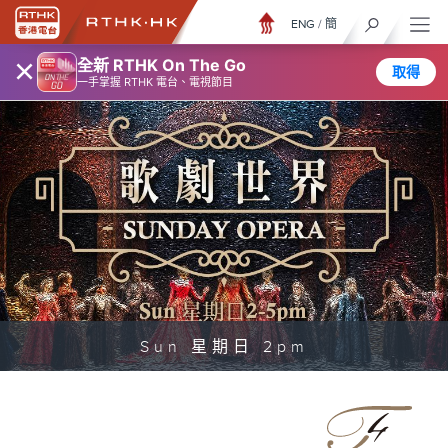
ENG
/
簡
×
全新 RTHK On The Go
取得
一手掌握 RTHK 電台、電視節目
Sun 星期日 2pm