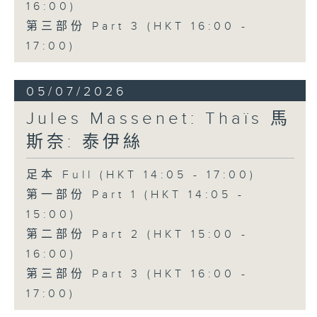
16:00)
希望寄託於這瓶靈藥，最終卻明白真正的
第三部份 Part 3 (HKT 16:00 -
愛情並非金錢所能換取。劇中輕快活潑的
17:00)
重唱及著名詠嘆調「偷灑一滴淚」，充分
展現多尼采蒂優美的旋律才華與精湛的喜
05/07/2026
歌劇創作技巧。
Jules Massenet: Thaïs 馬
斯奈: 泰伊絲
本月為你挑選的經典錄音版本，由女高音
修德蘭（Joan Sutherland）飾演
足本 Full (HKT 14:05 - 17:00)
第一部份 Part 1 (HKT 14:05 -
Adina，男高音巴伐洛堤（Luciano
15:00)
Pavarotti）飾演 Nemorino，男中音
第二部份 Part 2 (HKT 15:00 -
哥沙（Dominic Cossa）飾演
16:00)
Belcore，男低音馬勒斯（Spiro
第三部份 Part 3 (HKT 16:00 -
Malas）飾演 Dulcamara，並由邦寧
17:00)
（Richard Bonynge）指揮安布羅西