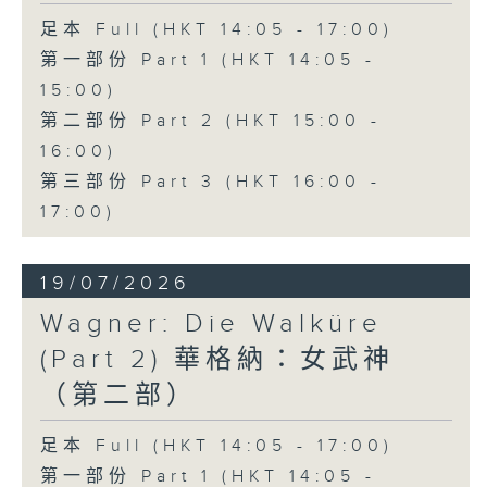
lagrima", the opera perfectly
足本 Full (HKT 14:05 - 17:00)
showcases Donizetti's gift for
第一部份 Part 1 (HKT 14:05 -
lyrical expression and comic
15:00)
第二部份 Part 2 (HKT 15:00 -
timing.
16:00)
第三部份 Part 3 (HKT 16:00 -
This month's classic recording
17:00)
features soprano Joan
Sutherland as Adina, tenor
19/07/2026
Luciano Pavarotti as Nemorino,
Wagner: Die Walküre
baritone Dominic Cossa as
(Part 2) 華格納：女武神
Belcore, and bass Spiro Malas
（第二部）
as Dulcamara, with the
足本 Full (HKT 14:05 - 17:00)
Ambrosian Opera Chorus and
第一部份 Part 1 (HKT 14:05 -
the English Chamber Orchestra