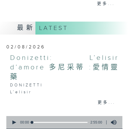
the month) will present you with
更多...
an opera of their choice. Enjoy!!
每星期，男高音譚天樂先生 ( 每月首星期日
最新
LATEST
) 和資深歌劇監製盧景文教授 ( 餘下星期日
) ，為你精選一套歌劇精品！
02/08/2026
Donizetti: L’elisir
d’amore 多尼采蒂 :愛情靈
藥
DONIZETTI
L’elisir
d’am
更多...
140’
Adina: Joan Sutherland (soprano)
0
Nemorino: Luciano Pavarotti
seconds
00:00
2:55:00
(tenor)
of