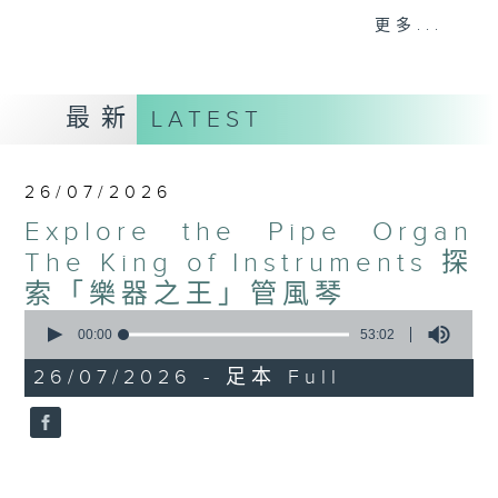
更多...
歡迎收聽由管風琴演奏家林芍彬主持的八集專題節
目，與聽眾踏上一趟深入管風琴迷人世界的啟發之
最新
LATEST
旅。節目將帶你探索這件壯麗樂器的悠久歷史與精妙
設計，從其古老的起源一路追溯至現代的發展。聽眾
26/07/2026
將會了解管風琴獨特的運作原理與結構，包括多層鍵
Explore the Pipe Organ
盤、腳踏板，以及最關鍵、能塑造其獨特音色的各式
The King of Instruments 探
風琴管。
索「樂器之王」管風琴
節目亦會聚焦於那些在管風琴音樂史上留下深刻印記
0
seconds
00:00
53:02
的著名作曲家，呈現橫跨六個世紀的經典作品。從早
of
53
期巴洛克大師史維靈克（ Jan Pieterszoon
26/07/2026 - 足本 Full
minutes,
2
Sweelinck）、謝德曼（Heinrich Scheidemann）及J.
seconds
S. 巴赫（ Johann Sebastian Bach）的精妙創作，到突
破樂器極限的當代作品，每一集都將展現管風琴所激