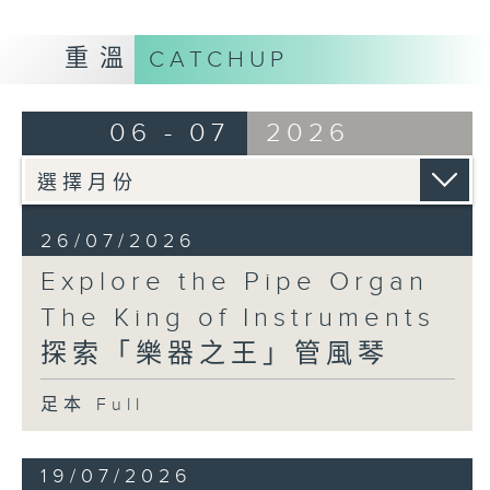
發的藝術造詣與創新精神。
重溫
CATCHUP
此外，聽眾還將認識多部在管風琴發展史上具有重要
地位的歷史名器，深入欣賞其背後的工藝與工程技
06 - 07
2026
術。透過林芍彬細膩的講解，本系列節目將深化你對
管風琴的認識，揭示其歷久不衰的傳承，以及它對音
樂世界所帶來的深遠影響。
26/07/2026
Explore the Pipe Organ
The King of Instruments
探索「樂器之王」管風琴
足本 Full
19/07/2026