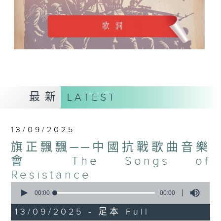
播放詳情：
香港電台第四台
13/9/2025 (六) 8pm
19/9/2025 (五) 3pm
港台電視31
20/9/2025 (六) 9:30pm
最新
LATEST
27/9/2025 (六) 3:30pm
場地伙伴 Venue Partner：
13/09/2025
香港演藝學院 The Hong Kong
旗正飄飄──中國抗戰歌曲音樂
Academy for Performing Arts
會 The Songs of
Resistance
0
seconds
00:00
00:00
of
0
13/09/2025 - 足本 Full
seconds