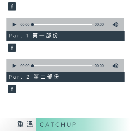
0
seconds
00:00
00:00
of
0
Part 1 第一部份
seconds
0
seconds
00:00
00:00
of
0
Part 2 第二部份
seconds
重溫
CATCHUP