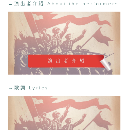
男高音
→
演出者介紹 About the performers
陳晨
鋼琴
黃乃威
桃李之聲合唱團
藝術統籌及指揮
黃慧英，蘇明村
音樂統籌及指揮
楊朗廷
→
歌詞 Lyrics
男中音
林國浩
鋼琴
劉穎淳