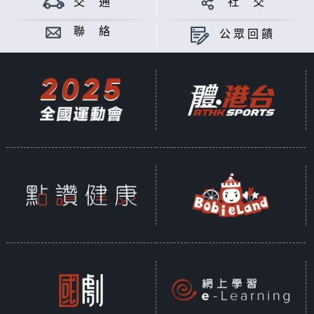
交 通
社 交
聯 絡
公眾回饋