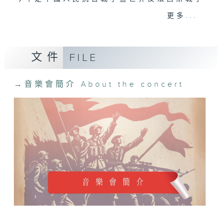
勝利80周年，第四台會以一場「旗正飄飄 ─
更多...
中國抗戰歌曲音樂會」回顧波瀾壯闊的抗日救
亡歌詠運動。女高音鄺勵齡和男高音陳晨會獻
上多首抗戰名曲，蘇明村、黃慧英及楊朗廷指
文件
FILE
揮的桃李之聲合唱團則會帶來藝術成就極高的
《長恨歌》和《黃河大合唱》選段。學者鄭學
仁博士亦會擔任主持及導賞，為有血有肉的抗
→
音樂會簡介 About the concert
戰文藝作品作解說。
主持
鄭學仁
周琬婷
演出者
女高音
鄺勵齡