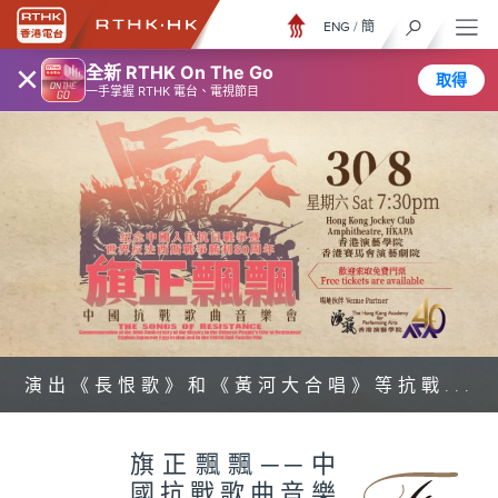
ENG
/
簡
×
全新 RTHK On The Go
取得
一手掌握 RTHK 電台、電視節目
演出《長恨歌》和《黃河大合唱》等抗戰...
旗正飄飄──中
國抗戰歌曲音樂