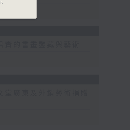
is
黃君實的書畫鑒藏與藝術
沐文堂廣東及外銷藝術捐贈