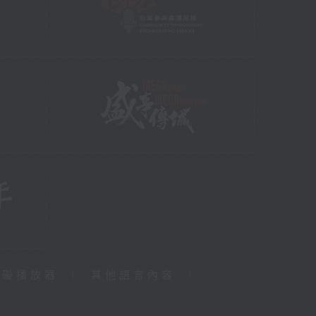
障礙播放器
|
其他語言內容
|