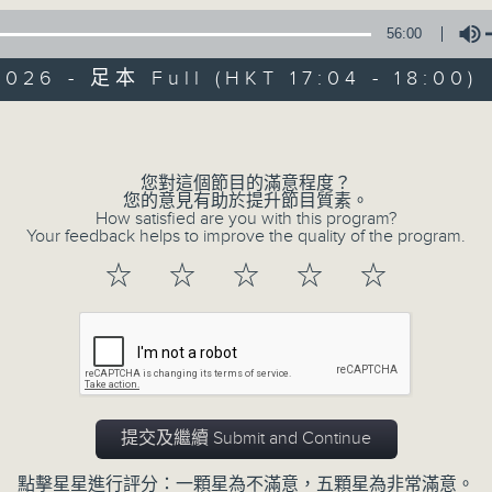
56:00
026 - 足本 Full (HKT 17:04 - 18:00)
Volume
05 - 08
2026
您對這個節目的滿意程度？
您的意見有助於提升節目質素。
01/08/2026
How satisfied are you with this program?
Your feedback helps to improve the quality of the program.
聽多啲識多啲 - 中華文化節20
☆
☆
☆
☆
☆
新》
足本 Full (HKT 17:04 - 18:00)
25/07/2026
提交及繼續 Submit and Continue
聽多啲識多啲 - 中華文化節20
點擊星星進行評分：一顆星為不滿意，五顆星為非常滿意。