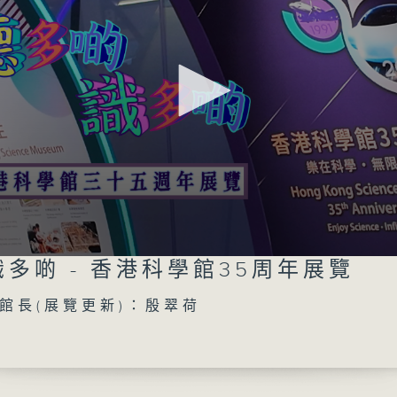
香港電台第五台同步直播，傳播文化知識，重
01/08/2026
聽多啲識多啲 - 中華文化節202
《大師傳藝、尋古知新》講座系列2026講者
凱教授
多啲 - 香港科學館35周年展覽
0
seconds
00:00
of
館長(展覽更新)：殷翠荷
Volume
55
01/08/2026 - 足本 Full (HKT 17:04 
minutes,
59
seconds
Volume
90%