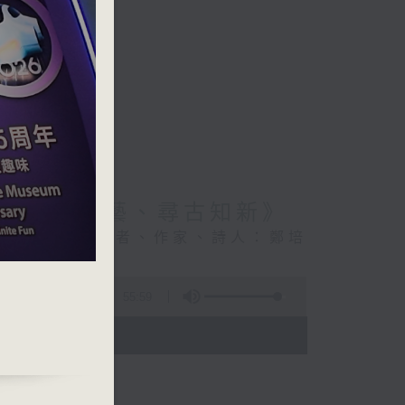
視互動體驗！
6:《大師傳藝、尋古知新》
著名歷史文化學者、作家、詩人：鄭培
55:59
- 18:00)