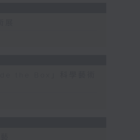
術展
ide the Box」科學藝術
技藝