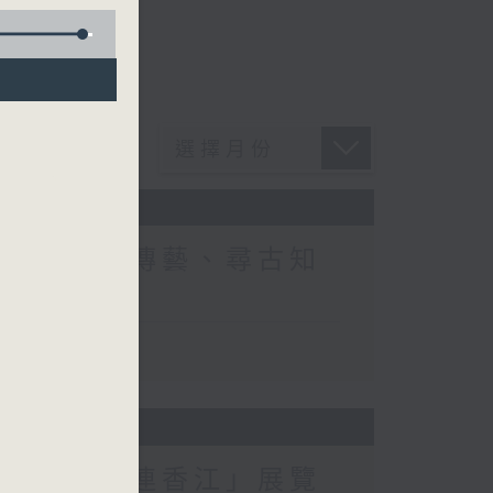
26:《大師傳藝、尋古知
26:「河洛連香江」展覽