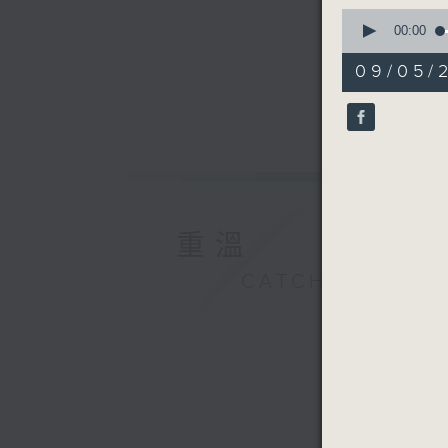
0
seconds
00:00
of
56
09/05/2
minutes,
0
seconds
90%
重溫
CATCHUP