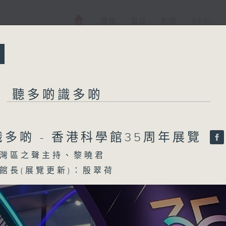
電視
電台
新聞
WEB+
所有集數
聽多啲識多啲
聽多啲識多啲
多啲 - 香港科學館35周年展覽
灣區之聲主持、黎曉君
您喜歡這個節目嗎?
館長(展覽更新)：殷翠荷
主持人：大灣區之聲主持、黎曉君
《聽多啲識多啲》知識類互動節目，目前，