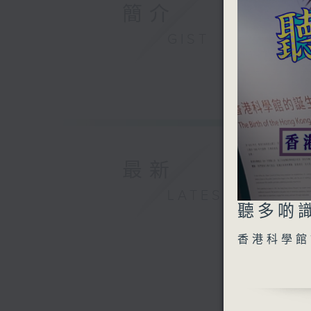
簡介
GIST
最新
LATEST
0
聽多啲識
seconds
of
0
香港科學館
seconds
90%