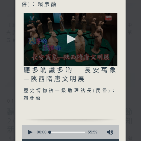
俗)：賴彥融
簡介
GIST
《聽多啲識多啲》知識類互動節目，目前，在中
央廣播電視總台粵港澳大灣區之聲及香港電台第
五台同步直播，傳播文化知識，重視互動體驗！
0
聽多啲識多啲 - 長安萬象
seconds
of
—陝西隋唐文明展
最新
LATEST
0
seconds
歷史博物館一級助理館長(民俗)：
賴彥融
01/08/2026
聽多啲識多啲 - 中華文化節
2026:《大師傳藝、尋古知
0
新》
seconds
00:00
55:59
of
《大師傳藝、尋古知新》講座系列2026講者著