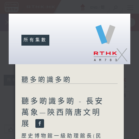
ENG
/
簡
×
全新 RTHK On The Go
取得
一手掌握 RTHK 電台、電視節目
所有集數
X
聽多啲識多啲
所有集數
聽多啲識多啲
電台直播
聽多啲識多啲 - 長安
萬象—陝西隋唐文明
展
您喜歡這個節目嗎?
歷史博物館一級助理館長(民