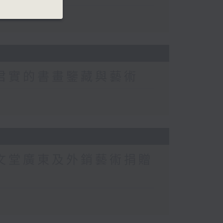
黃君實的書畫鑒藏與藝術
沐文堂廣東及外銷藝術捐贈