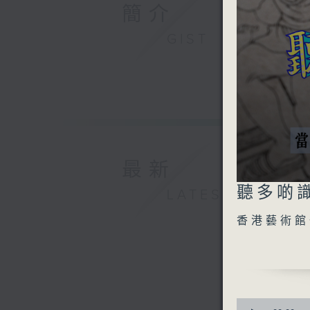
簡介
GIST
最新
0
聽多啲識
LATEST
seconds
of
0
香港藝術館
seconds
90%
0