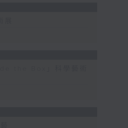
術展
ide the Box」科學藝術
技藝