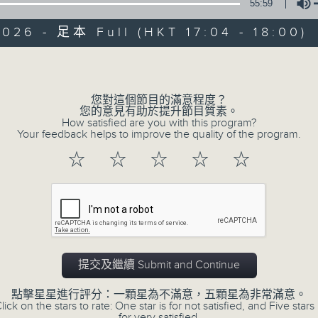
55:59
026 - 足本 Full (HKT 17:04 - 18:00)
Volume
05 - 08
2026
您對這個節目的滿意程度？
您的意見有助於提升節目質素。
How satisfied are you with this program?
01/08/2026
Your feedback helps to improve the quality of the program.
☆
☆
☆
☆
☆
聽多啲識多啲 - 中華文化節20
新》
足本 Full (HKT 17:04 - 18:00)
提交及繼續 Submit and Continue
25/07/2026
點擊星星進行評分：一顆星為不滿意，五顆星為非常滿意。
lick on the stars to rate: One star is for not satisfied, and Five stars 
聽多啲識多啲 - 中華文化節20
for very satisfied.