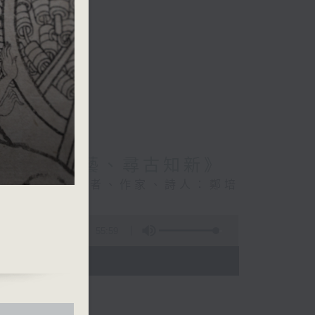
6:《大師傳藝、尋古知新》
著名歷史文化學者、作家、詩人：鄭培
55:59
- 18:00)