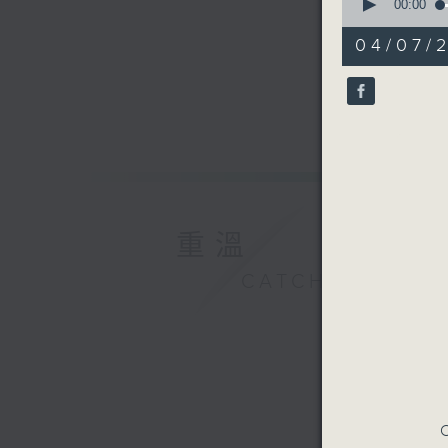
seconds
00:00
of
55
04/07/2
minutes,
59
seconds
90%
重溫
CATCHUP
C