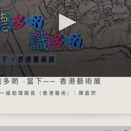
01/08/2026
聽多啲識多啲 - 中華文化節202
《大師傳藝、尋古知新》講座系列2026講者
多啲 -當下── 香港藝術展
凱教授
0
一級助理館長（香港藝術) ：陳嘉然
seconds
00:00
Volume
of
55
01/08/2026 - 足本 Full (HKT 17:04 
minutes,
59
seconds
Volume
90%