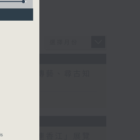
26:《大師傳藝、尋古知
is
26:「河洛連香江」展覽