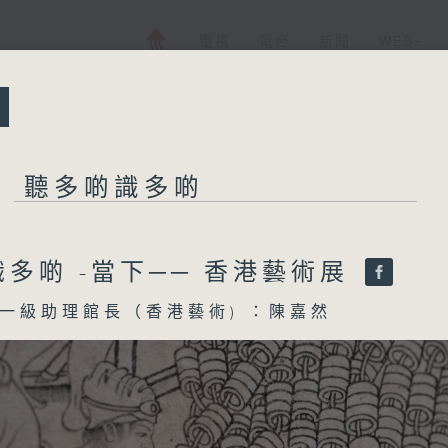
電視
電台
新聞
WEB+
所有集數
聽多啲識多啲
聽多啲識多啲
多啲 -當下── 香港藝術展
一級助理館長（香港藝術) ：陳嘉然
您喜歡這個節目嗎?
《聽多啲識多啲》知識類互動節目，目前，
香港電台第五台同步直播，傳播文化知識，重