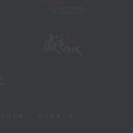
障礙播放器
|
其他語言內容
|