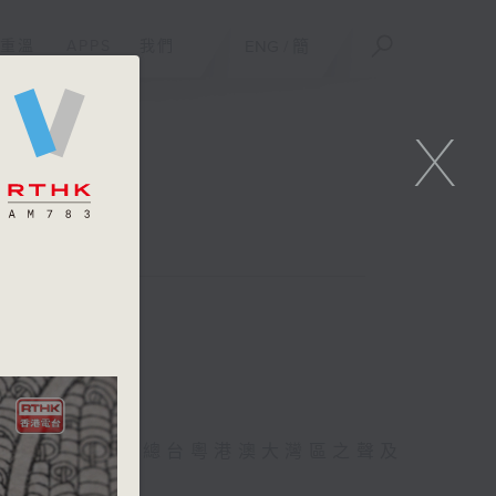
重溫
APPS
我們
ENG
/
簡
X
在中央廣播電視總台粵港澳大灣區之聲及
視互動體驗！