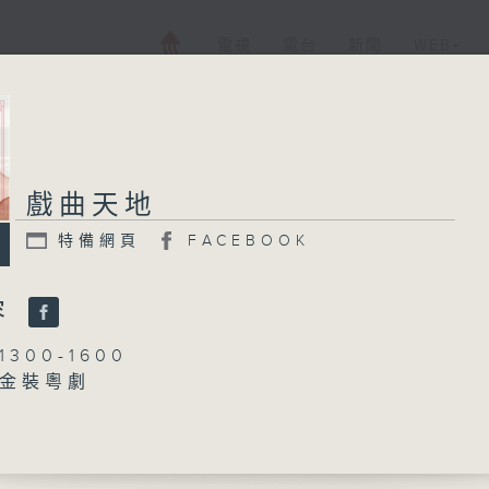
電視
電台
新聞
WEB+
戲曲天地
特備網頁
FACEBOOK
容
300-1600
金裝粵劇
陳禧瑜