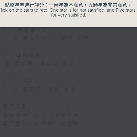
節目名稱：粵曲會知音
點擊星星進行評分：一顆星為不滿意，五顆星為非常滿意。
lick on the stars to rate: One star is for not satisfied, and Five stars 
節目主持：何偉凌、龍玉聲
for very satisfied.
1. 「孝感動天」
由 新馬師曾、鄧碧雲 主唱
2.「柳毅奇緣」
由 蓋鳴暉、吳美英 主唱
3.「槐蔭別」
由 龍貫天、李鳳 主唱
節目時間：1500-1600
節目名稱：兩代同場說戲台
節目主持：何偉凌、龍玉聲