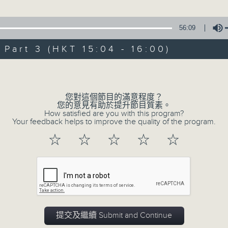
星 期 日：下 午 一 時 至 五 時
56:09
主 持 ： 何偉凌、梁之潔、林瑋婷、陳禧瑜、龍玉聲、黎曉
art 3 (HKT 15:04 - 16:00)
《戲曲天地》以播放粵曲、粵劇為主，逢星期一、三、五，開放
Volume
星期六的「金裝粵劇」則播放長篇粵劇，精挑細選各種版本
同時亦製作多元化特輯，訪問梨園、曲藝及音樂界專業人士
您對這個節目的滿意程度？
外戲曲界的活動等等，式式俱備。此外，更提供聽眾與各大
您的意見有助於提升節目質素。
How satisfied are you with this program?
親自體會紅伶做功的難度和提高欣賞水平。
Your feedback helps to improve the quality of the program.
☆
☆
☆
☆
☆
06/08/2026
節目內容
提交及繼續 Submit and Continue
節目時間：1300-1500