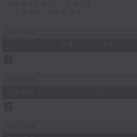
「無雙傳之渭橋哭別、倩女回生」
由 任劍輝、李寶瑩 主唱
0
seconds
00:00
of
2
06/08/2026 - 足本 Full (HKT 13:05 
hours,
47
minutes,
0
seconds
Volume
90%
0
seconds
00:00
of
55
第一部份 Part 1 (HKT 13:05 - 14:00)
minutes,
10
seconds
Volume
90%
0
seconds
00:00
of
56