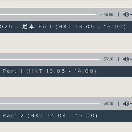
水 」
點播粵曲 ; 訪問梨園、曲藝及音樂界專業人士。
2:46:59
、冼劍麗、李錦昌、李燕萍、梁劍峰、楚倩雲、
025 - 足本 Full (HKT 13:05 - 16:00)
Volume
戲曲天地
55:10
月 」
特備網頁
FACEBOOK
art 1 (HKT 13:05 - 14:00)
所有集數
主唱
Volume
您喜歡這個節目嗎?
56:19
art 2 (HKT 14:04 - 15:00)
播 出 時 間 ：
星 期 一 至 六：下 午 一 時 至 四 時
Volume