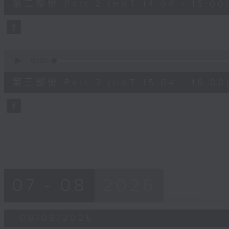
第二部份 Part 2 (HKT 14:04 - 15:00
minutes,
19
seconds
Volume
90%
0
seconds
00:00
of
56
第三部份 Part 3 (HKT 15:04 - 16:00
minutes,
10
seconds
Volume
90%
07 - 08
2026
06/08/2026