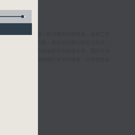
君、藍煒婷、吳立熙
1872312點唱熱線，歡迎聽眾點播粵曲；星期二及
播出，如紅伶的演出版、港台的珍藏及原裝正版等；
，邀請他們參與製作特備節目及報導本港、國內及海
紅伶透過電話、現場接觸及學習的機會，使各戲迷能