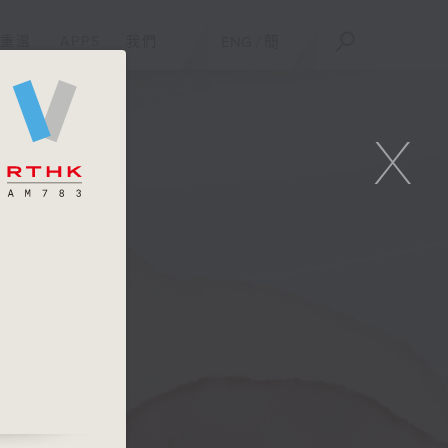
重溫
APPS
我們
ENG
/
簡
X