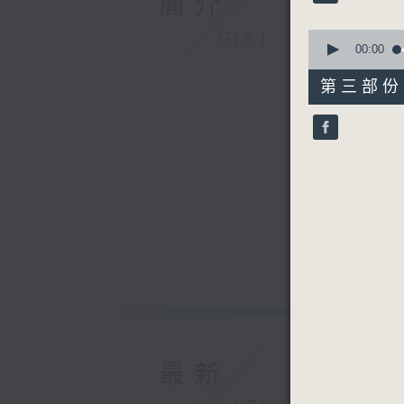
簡介
90%
0
GIST
seconds
00:00
of
56
第三部份 P
minutes,
9
seconds
90%
最新