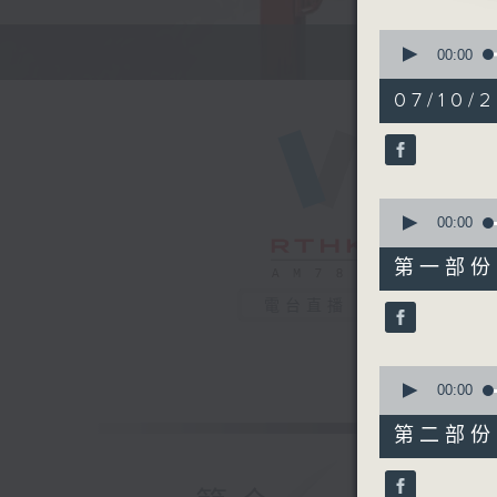
0
「三娘汲
seconds
00:00
of
由 郭少文
2
07/10/2
城 主唱
hours,
46
minutes,
59
seconds
90%
0
seconds
00:00
粵曲:
of
55
「文君嘆
第一部份 P
minutes,
由 鄭幗寶
10
電台直播
seconds
90%
0
seconds
00:00
of
56
第二部份 P
minutes,
19
seconds