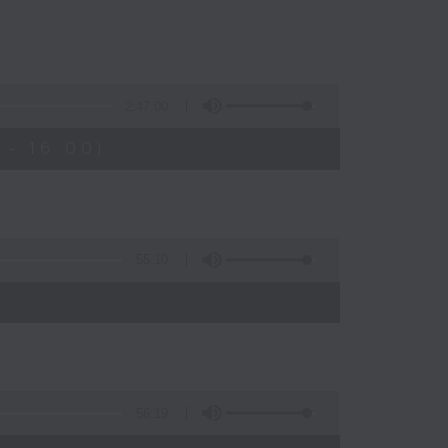
2:47:00
- 16:00)
55:10
56:19