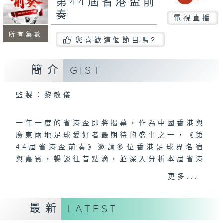
第44屆省港盃前
奏
電視直播
所有集數
您喜歡這個節目嗎?
簡介
GIST
監製：黎敏儀
一年一度的省港盃即將揭幕，作為中國香港與
廣東兩地足球愛好者最期待的盛事之一，《第
44屆省港盃前奏》邀請多位香港足球界名宿
與嘉賓，暢談往昔點滴，並深入分析本屆省港
盃的最新陣容與戰術部署。
更多...
最新
LATEST