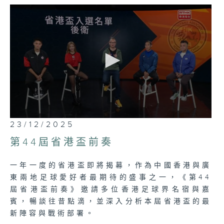
0
23/12/2025
seconds
of
第44屆省港盃前奏
26
minutes,
6
一年一度的省港盃即將揭幕，作為中國香港與廣
seconds
東兩地足球愛好者最期待的盛事之一，《第44
屆省港盃前奏》邀請多位香港足球界名宿與嘉
賓，暢談往昔點滴，並深入分析本屆省港盃的最
新陣容與戰術部署。