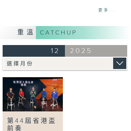
Tag:
第44屆省港盃
,
省港盃
,
足球
,
運動
,
第44
更多...
屆省港盃前奏
重溫
CATCHUP
12
2025
第44屆省港盃
前奏