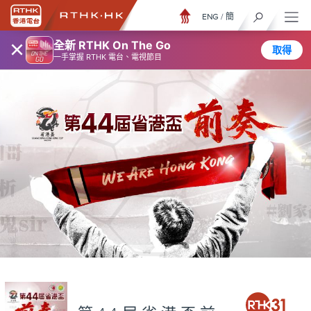
ENG
/
簡
×
全新 RTHK On The Go
取得
一手掌握 RTHK 電台、電視節目