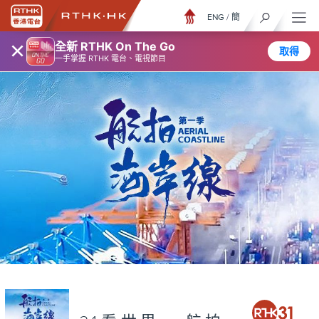
ENG
/
簡
×
全新 RTHK On The Go
取得
一手掌握 RTHK 電台、電視節目