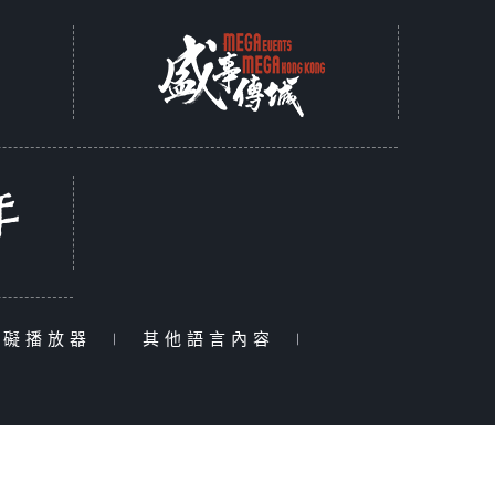
障礙播放器
|
其他語言內容
|