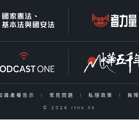
知識產權告示
|
常見問題
|
私隱政策
|
無
© 2026 rthk.hk