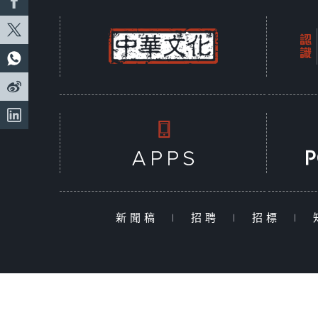
新聞稿
|
招聘
|
招標
|