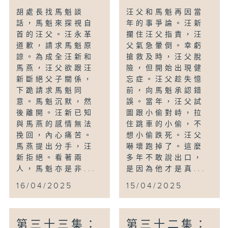
胡處長找馬魁談
汪父和馬魁再因當
話，馬魁來探視自
年的事爭論。汪新
首的汪父。汪永革
攔住汪父指責，汪
道歉，請求馬魁原
父氣急暈倒。幸虧
諒。為成全汪新和
搶救及時，汪父脫
馬燕，汪父欲跟汪
險，但開始出現健
新斷絕父子關係，
忘症。汪父趁失憶
下跪請求馬魁同
前，向馬魁承認錯
意。馬魁沉默，然
誤。當年，汪父試
後離開。汪新已知
圖跟小偷對峙，拉
與馬燕的感情無法
住跳車的小偷，不
挽回，內心痛苦。
想小偷跌死。汪父
馬燕提出分手，汪
嚇壞跑掉了。這麼
新拒絕。看著兩
多年不敢說出口，
人，馬魁亦是非...
是因為他才是真...
16/04/2025
15/04/2025
第三十三集：
第三十二集：