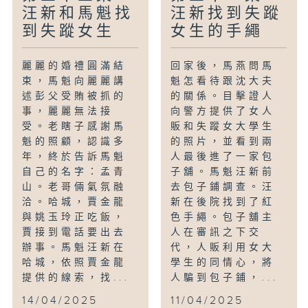
汪新和馬魁找
汪新找到失蹤
到失蹤女生
女生的手繩
麗麗的婚禮圓滿結
回家後，馬燕問馬
束，馬魁向麗麗講
魁怎看待跟沈大夫
述彭父受賄被抓的
的關係。目擊證人
事，麗麗無法接
向警方提供了女人
受。老瞎子感謝馬
販和失蹤女大學生
魁的照顧，認識多
的照片，並看到兩
年，終於告訴馬魁
人最後進了一家包
自己的名字：孟青
子舖。馬魁汪新前
山。老哥倆氣氛融
去包子鋪調查。汪
洽。哈城，賈金龍
新在後院找到了紅
與姚玉玲正吃飯，
色手繩。包子舖主
賈接到電話要出去
人在審訊之下交
辦事。馬魁汪新在
代，人販利用女大
哈城，依照賈金龍
學生的同情心，將
提供的線索，找...
人騙到包子鋪，...
14/04/2025
11/04/2025