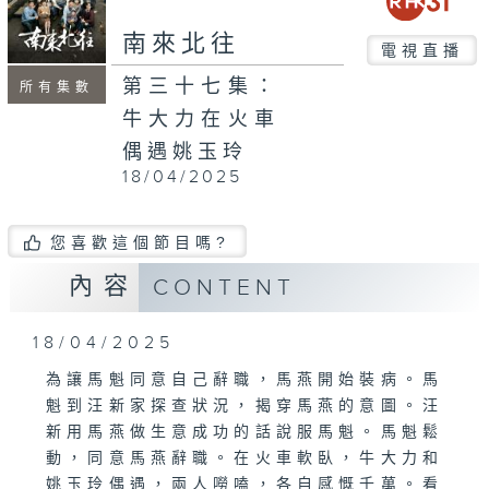
南來北往
電視直播
第三十七集：
所有集數
牛大力在火車
偶遇姚玉玲
18/04/2025
您喜歡這個節目嗎?
內容
CONTENT
18/04/2025
為讓馬魁同意自己辭職，馬燕開始裝病。馬
魁到汪新家探查狀況，揭穿馬燕的意圖。汪
新用馬燕做生意成功的話說服馬魁。馬魁鬆
動，同意馬燕辭職。在火車軟臥，牛大力和
姚玉玲偶遇，兩人嘮嗑，各自感慨千萬。看