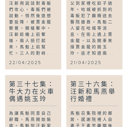
汪新用說話對毒販
父到家裡吃餃子過
們攻心，毒販們被
年。哈城被抓到的
說動，悄然後退想
毒販犯了癲癇送去
要投降，被賈金龍
醫院搶救。馬魁二
察覺，開槍擊中。
人留在哈城等消
汪新趁機上前奪
息，在街上遇上賈
槍，兩人扭打起
金龍，以及開車來
來，馬魁上前幫
接賈金龍的姚玉
忙。三人的對峙...
玲，這才知道兩...
22/04/2025
21/04/2025
第三十七集：
第三十六集：
牛大力在火車
汪新和馬燕舉
偶遇姚玉玲
行婚禮
為讓馬魁同意自己
馬魁召集院裡的鄰
辭職，馬燕開始裝
居，感謝院裡人自
病。馬魁到汪新家
妻子王素芳離開後