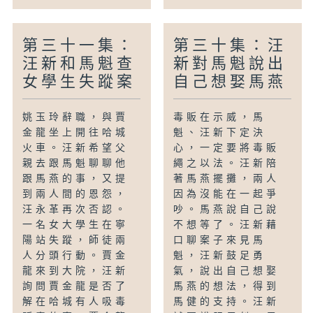
第三十一集：
第三十集：汪
汪新和馬魁查
新對馬魁說出
女學生失蹤案
自己想娶馬燕
姚玉玲辭職，與賈
毒販在示威，馬
金龍坐上開往哈城
魁、汪新下定決
火車。汪新希望父
心，一定要將毒販
親去跟馬魁聊聊他
繩之以法。汪新陪
跟馬燕的事，又提
著馬燕擺攤，兩人
到兩人間的恩怨，
因為沒能在一起爭
汪永革再次否認。
吵。馬燕說自己說
一名女大學生在寧
不想等了。汪新藉
陽站失蹤，師徒兩
口聊案子來見馬
人分頭行動。賈金
魁，汪新鼓足勇
龍來到大院，汪新
氣，說出自己想娶
詢問賈金龍是否了
馬燕的想法，得到
解在哈城有人吸毒
馬健的支持。汪新