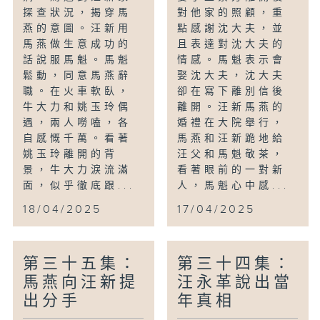
探查狀況，揭穿馬
對他家的照顧，重
燕的意圖。汪新用
點感謝沈大夫，並
馬燕做生意成功的
且表達對沈大夫的
話說服馬魁。馬魁
情感。馬魁表示會
鬆動，同意馬燕辭
娶沈大夫，沈大夫
職。在火車軟臥，
卻在寫下離別信後
牛大力和姚玉玲偶
離開。汪新馬燕的
遇，兩人嘮嗑，各
婚禮在大院舉行，
自感慨千萬。看著
馬燕和汪新跪地給
姚玉玲離開的背
汪父和馬魁敬茶，
景，牛大力淚流滿
看著眼前的一對新
面，似乎徹底跟...
人，馬魁心中感...
18/04/2025
17/04/2025
第三十五集：
第三十四集：
馬燕向汪新提
汪永革說出當
出分手
年真相