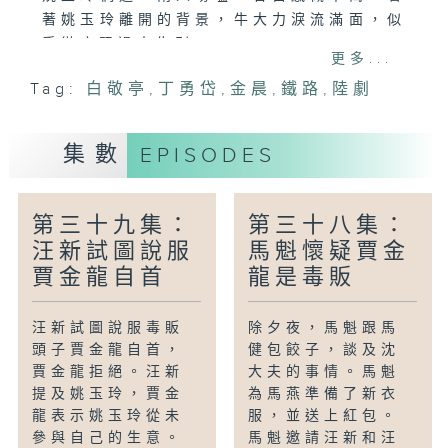
著姚玉玲離開的背景，牛大力淚流滿面，似
乎徹底跟過去告別。
更多...
Tag:
白敬亭
,
丁勇岱
,
金晨
,
鐵路
,
陸劇
集數
EPISODES
第三十九集：
第三十八集：
汪新試圖說服
馬魁懷疑賈金
賈金龍自首
龍是毒販
汪新試圖說服毒販
除夕夜，馬魁跟馬
頭子賈金龍自首，
健包餃子，談及沈
賈金龍拒絕。汪新
大夫的事情。馬魁
提及姚玉玲，賈金
為馬燕準備了新衣
龍表示姚玉玲從未
服，並送上紅包。
參與自己的生意。
馬魁邀請汪新和汪