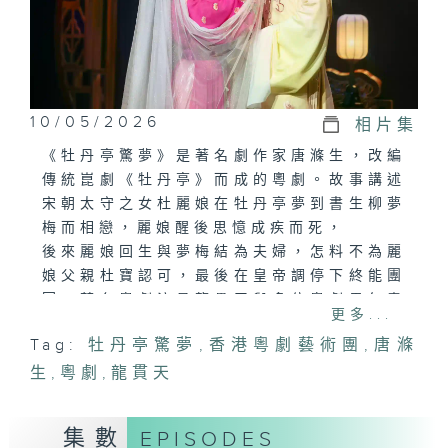
10/05/2026
相片集
《牡丹亭驚夢》是著名劇作家唐滌生，改編
傳統崑劇《牡丹亭》而成的粵劇。故事講述
宋朝太守之女杜麗娘在牡丹亭夢到書生柳夢
梅而相戀，麗娘醒後思憶成疾而死，
後來麗娘回生與夢梅結為夫婦，怎料不為麗
娘父親杜寶認可，最後在皇帝調停下終能團
圓。著名粵劇演員龍貫天與多位粵劇界年青
更多...
新星傾力演出，配合全新舞台佈景燈光設
Tag:
牡丹亭驚夢
,
香港粵劇藝術團
,
唐滌
計，展現粵劇美學新境界。粵劇片段由香港
生
粵劇藝術團提供。
,
粵劇
,
龍貫天
表演者：
集數
EPISODES
龍貫天飾皇帝