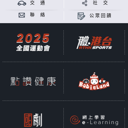
交 通
社 交
聯 絡
公眾回饋