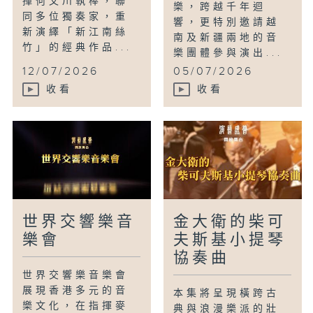
揮何文川執棒，聯
樂，跨越千年迴
同多位獨奏家，重
響，更特別邀請越
新演繹「新江南絲
南及新疆兩地的音
竹」的經典作品...
樂團體參與演出...
12/07/2026
05/07/2026
收看
收看
世界交響樂音
金大衛的柴可
樂會
夫斯基小提琴
協奏曲
世界交響樂音樂會
展現香港多元的音
本集將呈現橫跨古
樂文化，在指揮麥
典與浪漫樂派的壯