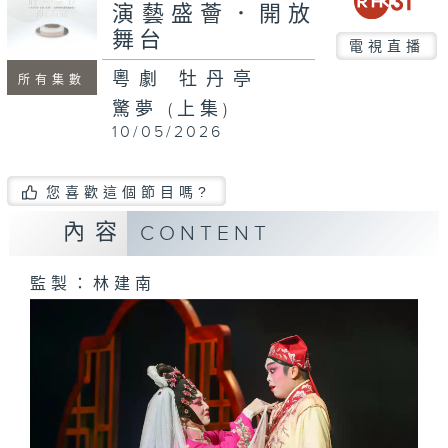
minutes,
演藝盛薈．開放
41
舞台
seconds
電視直播
粵劇 牡丹亭
所有集數
驚夢 (上集)
10/05/2026
您喜歡這個節目嗎?
內容
CONTENT
監製：林建南