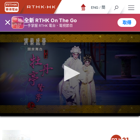
ENG
/
簡
×
全新 RTHK On The Go
取得
一手掌握 RTHK 電台、電視節目
0
seconds
of
1
hour,
52