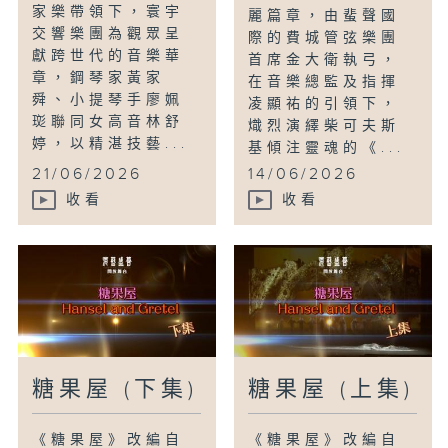
家樂帶領下，寰宇
麗篇章，由蜚聲國
交響樂團為觀眾呈
際的費城管弦樂團
獻跨世代的音樂華
首席金大衛執弓，
章，鋼琴家黃家
在音樂總監及指揮
舜、小提琴手廖姵
凌顯祐的引領下，
珳聯同女高音林舒
熾烈演繹柴可夫斯
婷，以精湛技藝...
基傾注靈魂的《...
21/06/2026
14/06/2026
收看
收看
糖果屋 (下集)
糖果屋 (上集)
《糖果屋》改編自
《糖果屋》改編自