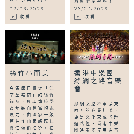
秀藝術家舉辦了...
02/08/2026
26/07/2026
收看
收看
絲竹小而美
香港中樂團
絲綢之路音樂
會
今集節目貫穿「江
南至嶺南」的絲竹
韻味，展現傳統樂
絲綢之路不單是東
器精緻而豐富的表
西方的商業紐帶，
現力，由國家一級
更是文化交融的輝
著名作曲家顧冠仁
煌路徑，香港中樂
擔任藝術指導，指
團演奏多元民族音