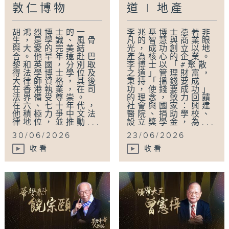
https://www.rthk.hk/tv/dtt31/programme
敦仁博物
道 | 地產
逢星期二 | 晚上9時30分 | 港台電視31
胡鴻烈博士的一
李兆基博士憑著非
生，是學識、風骨
凡的智慧與商業眼
與大愛的完美結
光，成功創立以地
立即下載「香港電台隨身版（RTHK On The
合。他早年遠赴巴
產為核心的企業。
黎和英國，分別取
李博士以「#聚散
Go）」緊貼最新節目：
得法學博士學位及
之道」管理財富，
https://rthk.hk/otg
大律師資格，其後
秉持「搵錢要成
在香港執業，在司
功，使錢要成功」
法界備受尊崇。
的理念，致力回饋
記得LIKE + 訂閱+ 推播通知！
在六、七十年代，
社會與國家：興建
他積極力爭中文法
醫院、捐助學校、
律地位，並推動...
設立獎學金，為...
#胡鴻烈 #香港樹仁大學 #教育報國 #夢想中華
30/06/2026
23/06/2026
人物誌 #港台電視31 #胡懷中 #教育 #大律師
收看
收看
Tag:
胡鴻烈
,
律師
,
香港樹仁大學
,
大學
,
教育報
國