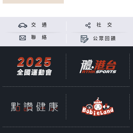
交 通
社 交
聯 絡
公眾回饋