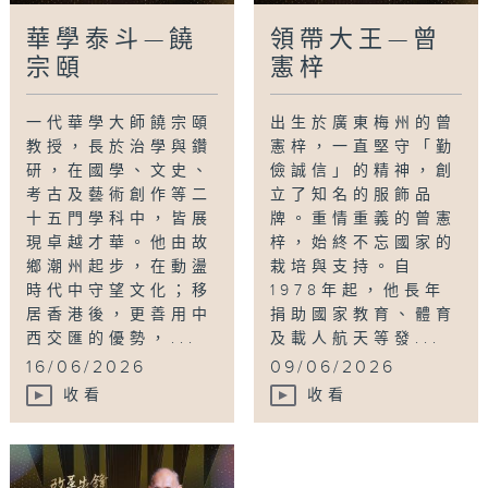
華學泰斗—饒
領帶大王—曾
宗頤
憲梓
一代華學大師饒宗頤
出生於廣東梅州的曾
教授，長於治學與鑽
憲梓，一直堅守「勤
研，在國學、文史、
儉誠信」的精神，創
考古及藝術創作等二
立了知名的服飾品
十五門學科中，皆展
牌。重情重義的曾憲
現卓越才華。他由故
梓，始終不忘國家的
鄉潮州起步，在動盪
栽培與支持。自
時代中守望文化；移
1978年起，他長年
居香港後，更善用中
捐助國家教育、體育
西交匯的優勢，...
及載人航天等發...
16/06/2026
09/06/2026
收看
收看