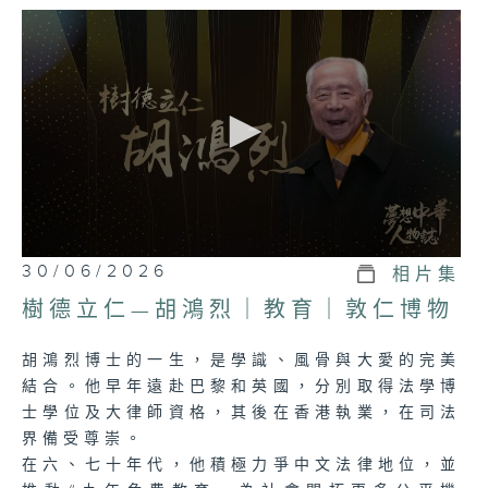
0
30/06/2026
相片集
seconds
of
樹德立仁—胡鴻烈｜教育｜敦仁博物
23
minutes,
7
胡鴻烈博士的一生，是學識、風骨與大愛的完美
seconds
結合。他早年遠赴巴黎和英國，分別取得法學博
士學位及大律師資格，其後在香港執業，在司法
界備受尊崇。
在六、七十年代，他積極力爭中文法律地位，並