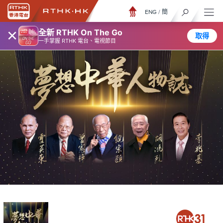
ENG
/
簡
×
全新 RTHK On The Go
取得
一手掌握 RTHK 電台、電視節目