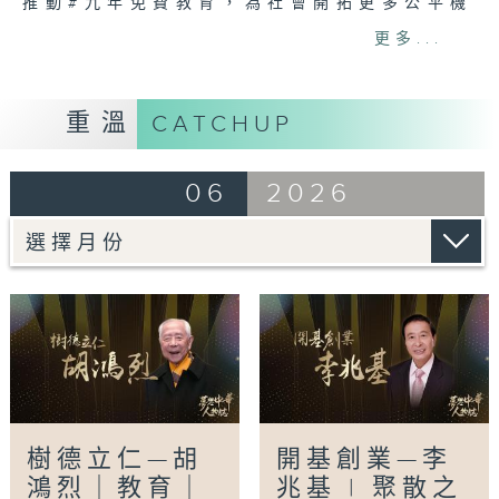
推動#九年免費教育，為社會開拓更多公平機
會。年過半百之際，他與夫人鍾期榮博士毅然放
更多...
下顯赫名利，傾出大部份積蓄，用三十五年時
間，創辦了香港第一所私立#大學——香港樹仁
大學。這份對學子讀書機會的堅守，成就了跨越
重溫
CATCHUP
半世紀的育人傳奇。
從跑馬地一棟簡樸洋房起步，到今日規模完整的
06
2026
寶馬山校園，不僅見證了一所大學的崛起，更是
一位#教育家 以一生執著，在繁華都市中守護
「教育報國」純粹信念的寫照。
受訪者包括
胡懷中博士（胡鴻烈兒子，香港樹仁大學校長）
孫天倫教授（香港樹仁大學首席副校長）
李家文博士（香港樹仁大學助理副校長、校友）
張舜堯博士（香港樹仁大學校董會副主席、校
友）
樹德立仁—胡
開基創業—李
鴻烈｜教育｜
兆基 | 聚散之
想睇更多：