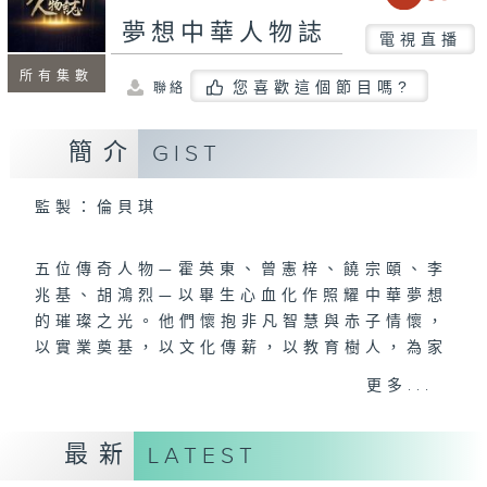
夢想中華人物誌
電視直播
所有集數
您喜歡這個節目嗎?
聯絡
簡介
GIST
監製：倫貝琪
五位傳奇人物—霍英東、曾憲梓、饒宗頤、李
兆基、胡鴻烈—以畢生心血化作照耀中華夢想
的璀璨之光。他們懷抱非凡智慧與赤子情懷，
以實業奠基，以文化傳薪，以教育樹人，為家
國立心。本節目將細述他們如何一生堅守信
更多...
念，在不同領域開疆拓土、砥礪前行，全力推
動國家發展與民族復興的宏大事業，並見證他
最新
LATEST
們如何讓中華文明的薪火綿延不息，書寫壯麗
的篇章。