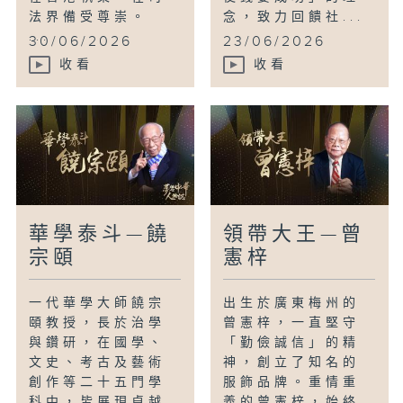
法界備受尊崇。
念，致力回饋社...
...
30/06/2026
23/06/2026
收看
收看
華學泰斗—饒
領帶大王—曾
宗頤
憲梓
一代華學大師饒宗
出生於廣東梅州的
頤教授，長於治學
曾憲梓，一直堅守
與鑽研，在國學、
「勤儉誠信」的精
文史、考古及藝術
神，創立了知名的
創作等二十五門學
服飾品牌。重情重
科中，皆展現卓越
義的曾憲梓，始終