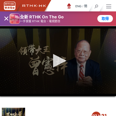
ENG
/
簡
×
全新 RTHK On The Go
取得
一手掌握 RTHK 電台、電視節目
0
seconds
of
23
minutes,
7