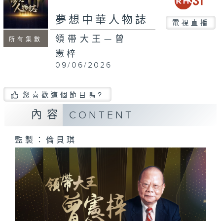
seconds
夢想中華人物誌
電視直播
領帶大王—曾
所有集數
憲梓
09/06/2026
您喜歡這個節目嗎?
內容
CONTENT
監製：倫貝琪