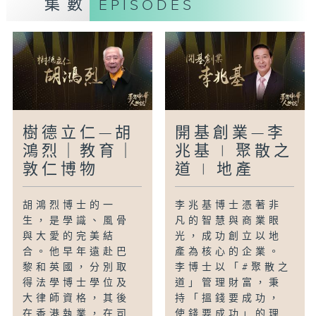
集數
EPISODES
樹德立仁—胡
開基創業—李
鴻烈｜教育｜
兆基 | 聚散之
敦仁博物
道 | 地產
胡鴻烈博士的一
李兆基博士憑著非
生，是學識、風骨
凡的智慧與商業眼
與大愛的完美結
光，成功創立以地
合。他早年遠赴巴
產為核心的企業。
黎和英國，分別取
李博士以「#聚散之
得法學博士學位及
道」管理財富，秉
大律師資格，其後
持「搵錢要成功，
在香港執業，在司
使錢要成功」的理