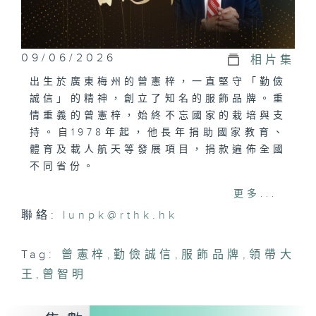
09/06/2026
相片集
出生於廣東梅州的曾憲梓，一直堅守「勤儉
誠信」的精神，創立了知名的服飾品牌。重
情重義的曾憲梓，始終不忘國家的栽培與支
持。自1978年起，他長年捐助國家教育、
體育及載人航天等發展項目，捐款遍佈全國
不同省份。
更多...
受訪者包括：
聯絡:
lunpk@rthk.hk
曾智明（曾憲梓兒子）
劉崎（梅州曾憲梓中學校長）
張定武（梅州曾憲梓中學2000屆校友）
Tag:
曾憲梓
,
勤儉誠信
,
服飾品牌
,
領帶大
胡軍教授（暨南大學前任校長及曾憲梓教育
王
,
曾智明
基金會理事）