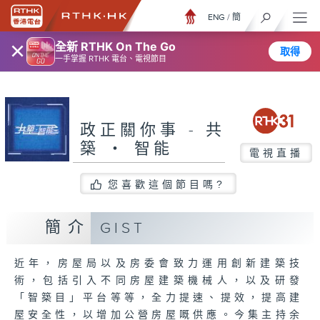
ENG
/
簡
×
全新 RTHK On The Go
取得
一手掌握 RTHK 電台、電視節目
政正關你事 - 共
築 ‧ 智能
電視直播
您喜歡這個節目嗎?
簡介
GIST
近年，房屋局以及房委會致力運用創新建築技
術，包括引入不同房屋建築機械人，以及研發
「智築目」平台等等，全力提速、提效，提高建
屋安全性，以增加公營房屋嘅供應。今集主持余