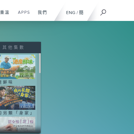
重溫
APPS
我們
ENG
/
簡
其他集數
產鮮味
的另類「身家」