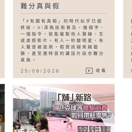
難分真與假
「#有圖有真相」的時代似乎已經
終結，AI深偽技術普及，幾個字、
一個指令，就能複製他人聲線、生
成虛假影片。有人一秒變明星，有
人聲音被盜用，假資訊越來越猖
獗，甚至連特首的講話片段亦難分
真偽。
...
25/06/2026
收看