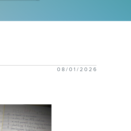
女嫁「北」嫁
煙」消雲散？
08/01/2026
溫預警
郊旅遊