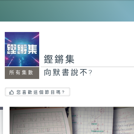
港
「
鏗鏘集
向默書說不?
高
所有集數
您喜歡這個節目嗎?
鄉