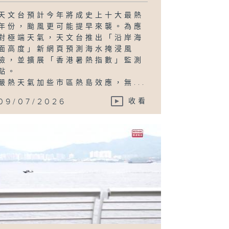
天文台預計今年將成史上十大最熱
年份，颱風更可能提早來襲。為應
對極端天氣，天文台推出「沿岸海
面高度」新網頁預測海水掩浸風
險，並擴展「香港暑熱指數」監測
點。
嚴熱天氣加些市區熱島效應，無...
09/07/2026
收看