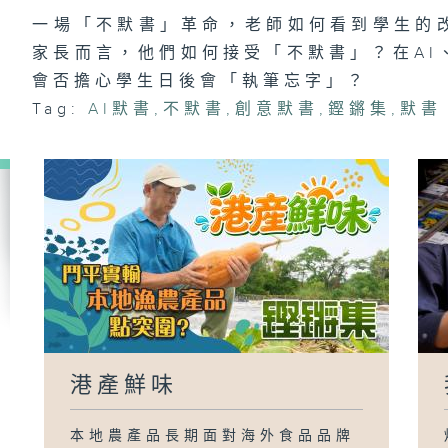
一場「不默書」革命，老師如何看到學生的
家長而言，他們如何接受「不默書」？在AI
會否擔心學生日後會「執筆忘字」？
Tag:
AI默書
,
不默書
,
創意默書
,
鏗鏘集
,
默書
港產鮮味
本地農產品長期面對海外食品品牌