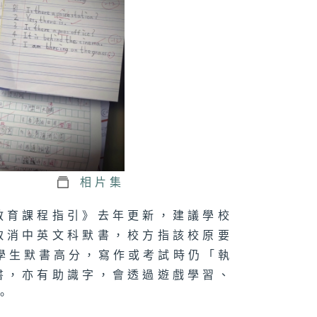
分真與假
神隊友」爸爸
價攻防戰
相片集
教育課程指引》去年更新，建議學校
舖」新路
取消中英文科默書，校方指該校原要
學生默書高分，寫作或考試時仍「執
書，亦有助識字，會透過遊戲學習、
。