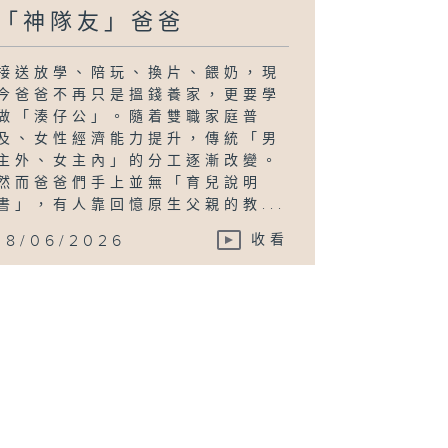
「神隊友」爸爸
接送放學、陪玩、換片、餵奶，現
今爸爸不再只是搵錢養家，更要學
做「湊仔公」。隨着雙職家庭普
及、女性經濟能力提升，傳統「男
主外、女主內」的分工逐漸改變。
然而爸爸們手上並無「育兒說明
書」，有人靠回憶原生父親的教...
18/06/2026
收看