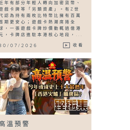
近年有部分年輕人轉向加密貨幣、
遊戲卡牌等「另類資產」。有Z世
代認為持有兩枚比特幣比擁有百萬
首期更安心；遊戲卡熱潮席捲全
球，一張遊戲卡牌炒價動輒過億港
元，卡牌店進駐本港核心地段，...
30/07/2026
收看
高溫預警