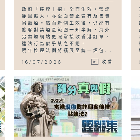
政府「控煙十招」全面生效，禁煙
範圍擴大，亦全面禁止管有及售賣
另類煙。然而新例生效後，仍然有
旅客對禁煙區範圍一知半解，海外
另類煙網站更照常接收香港訂單，
違法行為似乎禁之不絕。
明年控煙法例將擴展至統一煙包...
16/07/2026
收看