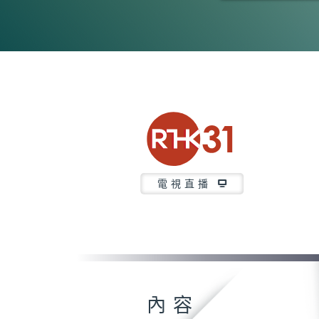
0
seconds
of
23
minutes,
6
seconds
Volume
90%
電視直播
內容