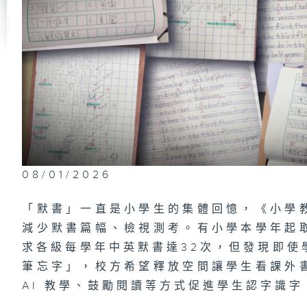
難
「
油
08/01/2026
「默書」一直是小學生的集體回憶，《小學
「
減少默書篇幅、檢視測考。有小學本學年起
求各級每學年中英默書達32次，但發現即使
筆忘字」，校方希望釋放空間讓學生看課外
AI 教學、鼓勵閱讀等方式促進學生認字識字