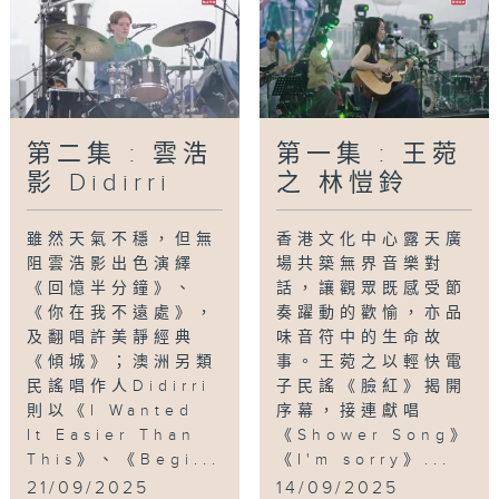
第二集 : 雲浩
第一集 : 王菀
影 Didirri
之 林愷鈴
雖然天氣不穩，但無
香港文化中心露天廣
阻雲浩影出色演繹
場共築無界音樂對
《回憶半分鐘》、
話，讓觀眾既感受節
《你在我不遠處》，
奏躍動的歡愉，亦品
及翻唱許美靜經典
味音符中的生命故
《傾城》；澳洲另類
事。王菀之以輕快電
民謠唱作人Didirri
子民謠《臉紅》揭開
則以《I Wanted
序幕，接連獻唱
It Easier Than
《Shower Song》
This》、《Begi...
《I'm sorry》...
21/09/2025
14/09/2025