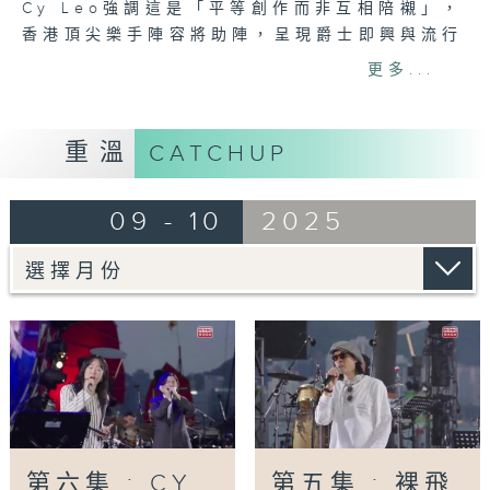
Cy Leo強調這是「平等創作而非互相陪襯」，
香港頂尖樂手陣容將助陣，呈現爵士即興與流行
旋律的創新融合。
更多...
表演曲目
演奏：CY LEO
重溫
CATCHUP
Forgiveness
09 - 10
2025
主唱：SUNWOOJUNGA
Jazzbox
Propose
Run With Me
Tag:
鮮于貞娥
,
CY
Leo
,
SUNWOOJUNGA
,
ImagineLand
,
香港
流行文化節2025
第六集 : CY
第五集 : 裸飛