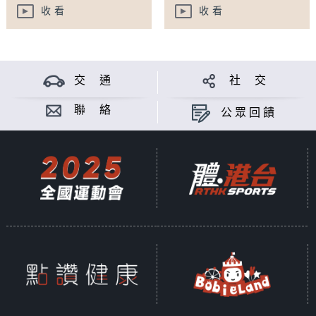
收看
收看
交 通
社 交
聯 絡
公眾回饋