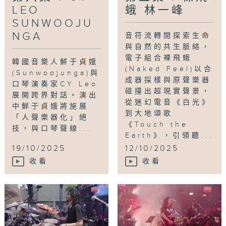
LEO
蛾 林一峰
SUNWOOJU
NGA
音符流轉間探索生命
與自然的共生脈絡，
電子組合裸飛蛾
韓國音樂人鮮于貞娥
(Naked Feel)以合
(Sunwoojunga)與
成器採樣與原聲樂器
口琴演奏家CY Leo
碰撞出超現實聲景，
展開跨界對話。演出
從迷幻電音《白光》
中鮮于貞娥將施展
到大地頌歌
「人聲樂器化」絕
《Touch the
技，與口琴聲線...
Earth》，引領聽...
19/10/2025
12/10/2025
收看
收看