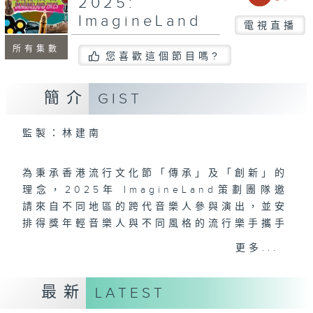
2025:
ImagineLand
電視直播
所有集數
您喜歡這個節目嗎?
簡介
GIST
監製：林建南
為秉承香港流行文化節「傳承」及「創新」的
理念，2025年 ImagineLand策劃團隊邀
請來自不同地區的跨代音樂人參與演出，並安
排得獎年輕音樂人與不同風格的流行樂手攜手
演出，豐富音樂類別及元素，為他們提供發揮
更多...
合作機會。ImagineLand音樂會由康文署主
辦攝製及提供片段予港台電視及網上播放。
最新
LATEST