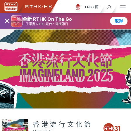
ENG
/
簡
×
全新 RTHK On The Go
取得
一手掌握 RTHK 電台、電視節目
香港流行文化節