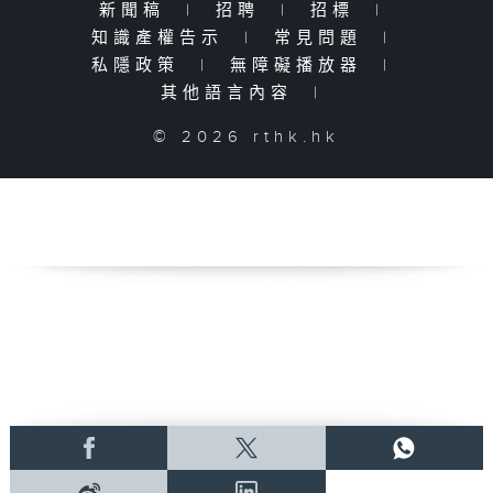
新聞稿
|
招聘
|
招標
|
知識產權告示
|
常見問題
|
私隱政策
|
無障礙播放器
|
其他語言內容
|
© 2026 rthk.hk