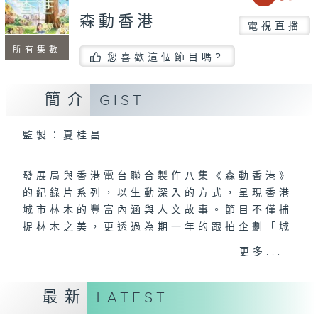
森動香港
電視直播
所有集數
您喜歡這個節目嗎?
簡介
GIST
監製：夏桂昌
發展局與香港電台聯合製作八集《森動香港》
的紀錄片系列，以生動深入的方式，呈現香港
城市林木的豐富內涵與人文故事。節目不僅捕
捉林木之美，更透過為期一年的跟拍企劃「城
中木」，記錄本地植物隨四季流轉的蛻變過程
更多...
與生態角色。
影片系統闡述城市綠化的多元面向——從優質
最新
LATEST
種植、樹木管理、藍綠建設、古樹保育，到樹
木生命週期、專才培育及公眾參與，並邀請城