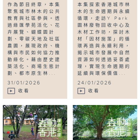
作為節目終章，本集
本集探索香港城市林
聚焦城市林木的公共
木的生命週期與永續
教育與社區參與。透
循環，走訪Y Park
過綠匯學苑活化、花
園林廢物回收中心及
卉展覽、蝴蝶園計
木材工作坊，探討木
劃、零碳天地及社區
材「因材施策」的循
農圃，展現政府、機
環再造與永續利用，
構與市民如何協力推
揭示城市發展中自然
動綠化。藉由歷史建
資源如何透過妥善處
築活化、商場生態計
理，實現生命週期的
劃、都市原生林...
延續與環保價值...
31/01/2026
24/01/2026
收看
收看