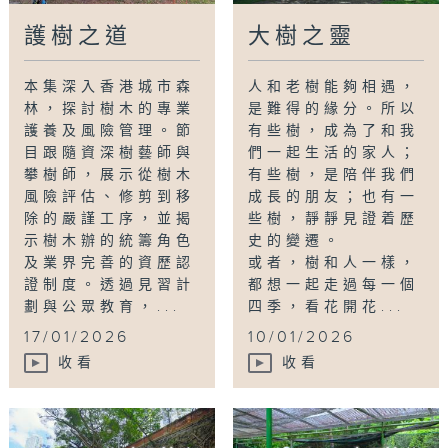
護樹之道
大樹之靈
本集深入香港城市森
人和老樹能夠相遇，
林，探討樹木的專業
是難得的緣分。所以
護養及風險管理。節
有些樹，成為了和我
目跟隨資深樹藝師與
們一起生活的家人；
攀樹師，展示從樹木
有些樹，是陪伴我們
風險評估、修剪到移
成長的朋友；也有一
除的嚴謹工序，並揭
些樹，靜靜見證着歷
示樹木辦的統籌角色
史的變遷。
及業界完善的資歷認
或者，樹和人一樣，
證制度。透過見習計
都想一起走過每一個
劃與公眾教育，...
四季，看花開花...
17/01/2026
10/01/2026
收看
收看