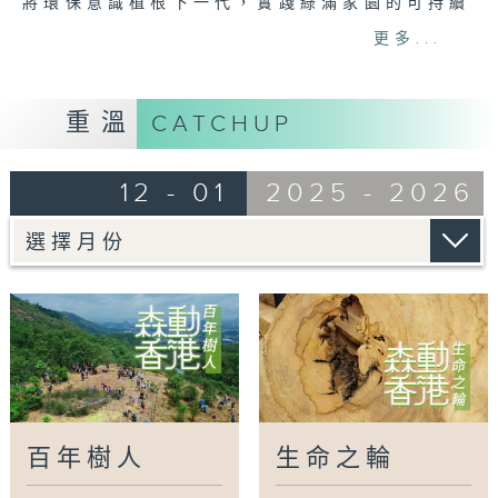
將環保意識植根下一代，實踐綠滿家園的可持續
願景，共創人樹共融的可持續城市。
更多...
Tag:
花卉展覽
,
蝴蝶園計劃
,
零碳天地
,
社區農
圃
,
環保意識
重溫
CATCHUP
12 - 01
2025 - 2026
百年樹人
生命之輪