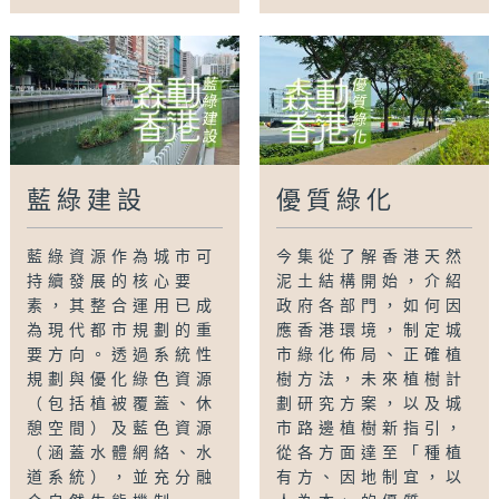
藍綠建設
優質綠化
藍綠資源作為城市可
今集從了解香港天然
持續發展的核心要
泥土結構開始，介紹
素，其整合運用已成
政府各部門，如何因
為現代都市規劃的重
應香港環境，制定城
要方向。透過系統性
市綠化佈局、正確植
規劃與優化綠色資源
樹方法，未來植樹計
（包括植被覆蓋、休
劃研究方案，以及城
憩空間）及藍色資源
市路邊植樹新指引，
（涵蓋水體網絡、水
從各方面達至「種植
道系統），並充分融
有方、因地制宜，以