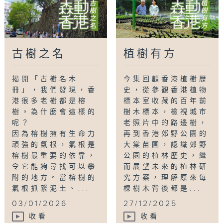
古樹之名
植樹有方
揭開「古樹名木
今集回顧香港植樹歷
冊」，我們發現，香
史，從參觀香港植物
港很多老樹都是榕
標本室收藏的百年前
樹。為什麼會這樣的
樹木標本，檢視城市
呢？
老照片中的路邊樹，
因為榕樹擁有生命力
再到香港郊野公園的
頑強的氣根，氣根是
大棠苗圃，認識郊野
榕樹最重要的依靠，
公園的植林歷史，繼
令它能夠尋找可以攀
而展望未來的植林研
附的地方。當榕樹的
究方案，理解原來每
氣根抓緊泥土、...
棵樹木背後都是...
03/01/2026
27/12/2025
收看
收看