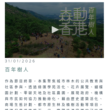
市林務相關的專家、專業人員、回收實務者及
市民等不同背景的嘉賓，從專業、實務與生活
三條脈絡，立體交織出香港綠化的真實故事與
未來想像。
這不僅是一部紀錄片，更是對香港綠色未來的
深情刻劃，讓我們共同見證，一個更綠、更
美、永續的家園，如何由眾人長年耕耘而實
現。
0
31/01/2026
seconds
of
百年樹人
26
minutes,
7
作為節目終章，本集聚焦城市林木的公共教育與
seconds
社區參與。透過綠匯學苑活化、花卉展覽、蝴蝶
園計劃、零碳天地及社區農圃，展現政府、機構
與市民如何協力推動綠化。藉由歷史建築活化、
商場生態計劃、都市原生林及植樹活動等項目，