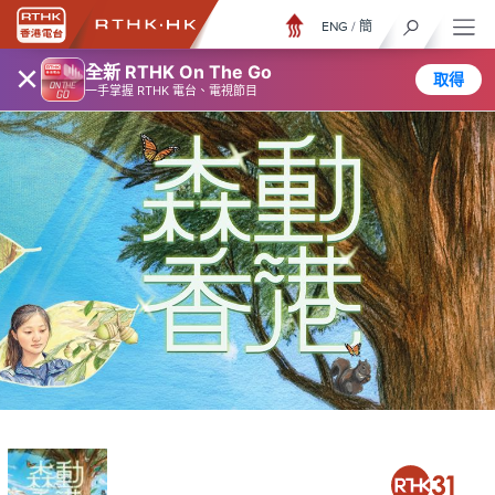
ENG
/
簡
×
全新 RTHK On The Go
取得
一手掌握 RTHK 電台、電視節目