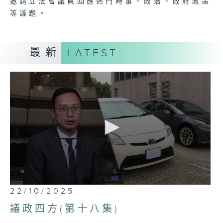
邀請立法會議員回應熱門時事、政治、政府政策
等議題。
最新
LATEST
0
22/10/2025
seconds
of
議政四方(第十八集)
5
minutes,