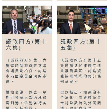
議政四方(第十
議政四方(第十
六集)
五集)
《議政四方》第十六
《議政四方》第十五
集邀請到旅遊界立法
集邀請到民建聯立法
會議員姚柏良，討論
會議員梁熙，討論規
本港國慶黃金周的市
範籃球博彩的修訂條
道。
例草案。
姚柏良說，過去一星
梁熙指出，如果沒有
期百多萬人次內地旅
合法化，參與賭博資
客到港，帶動各行各
金將全數流入外圍賭
業，包括旅遊、...
博，政府亦無法...