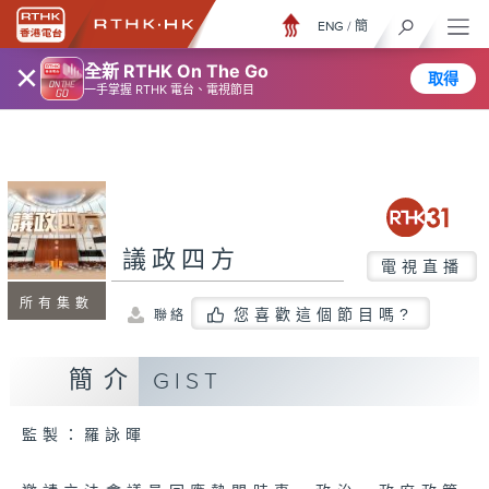
ENG
/
簡
×
全新 RTHK On The Go
取得
一手掌握 RTHK 電台、電視節目
議政四方
電視直播
所有集數
您喜歡這個節目嗎?
聯絡
簡介
GIST
監製：羅詠暉