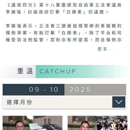
7
《議政四方》第十八集邀請到自由黨立法會議員
seconds
李鎮強，討論政府打擊「白牌車」的議題。
李鎮強表示，立法會三讀通過規管網約車服務的
條例草案，有助打擊「白牌車」，除了平台和司
機受到法例監管，罰則亦有所提高，而且條例亦
強化扣押車輛的安排，相信會有一定阻嚇力。
更多...
政府期望持牌網約車平台可於明年第四季內開始
營運。李鎮強希望，警方在未來繼續加強打擊
重溫
CATCHUP
「白牌車」，包括「放蛇」等，亦要加強宣傳教
育，讓市民知悉乘坐「白牌車」的風險，律政司
09 - 10
2025
亦可有就一些判罰較輕的案件申請上訴等。
另外，立法會今日舉行本屆會期最後一次大會，
李鎮強說，過去4年感受到議會氣氛的改變，在
行政主導下，官員與議員很多互動和溝通，令法
例和議案更完善。