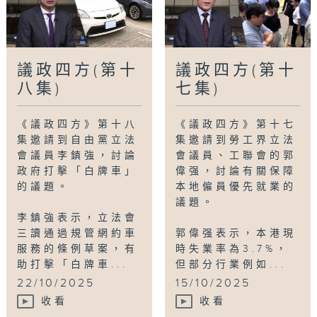
Tag:
RTHK
,
香港電台
,
立法會
,
議政四方
,
議員
,
持牌網約車
,
李鎮強
,
白牌車
,
規管網約車服務
議政四方(第十
議政四方(第十
八集)
七集)
《議政四方》第十八
《議政四方》第十七
集邀請到自由黨立法
集邀請到勞工界立法
會議員李鎮強，討論
會議員、工聯會的郭
政府打擊「白牌車」
偉强，討論有關保障
的議題。
本地僱員優先就業的
議題。
李鎮強表示，立法會
三讀通過規管網約車
郭偉强表示，本港現
服務的條例草案，有
時失業率為3.7%，
助打擊「白牌車...
但部分行業例如...
22/10/2025
15/10/2025
收看
收看