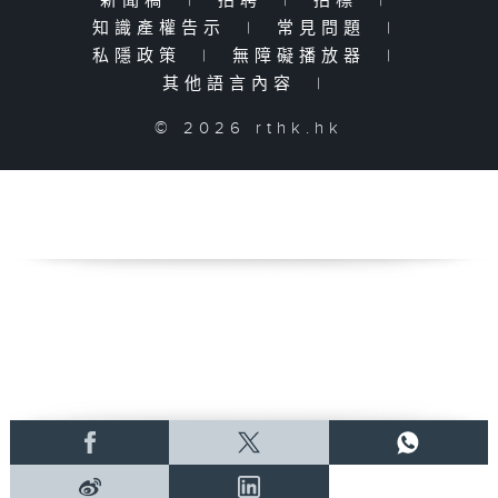
新聞稿
|
招聘
|
招標
|
知識產權告示
|
常見問題
|
私隱政策
|
無障礙播放器
|
其他語言內容
|
© 2026 rthk.hk