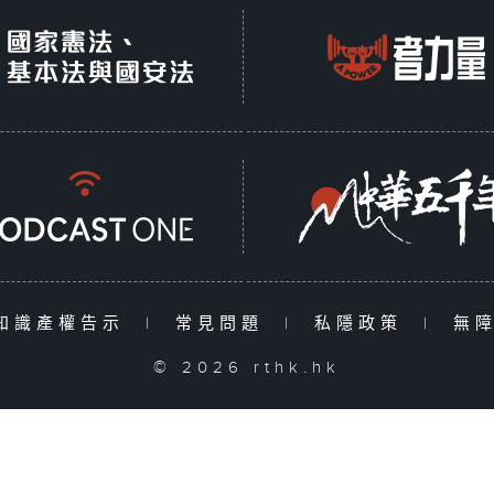
知識產權告示
|
常見問題
|
私隱政策
|
無
© 2026 rthk.hk