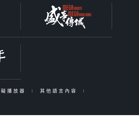
障礙播放器
|
其他語言內容
|