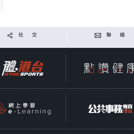
社 交
聯 絡