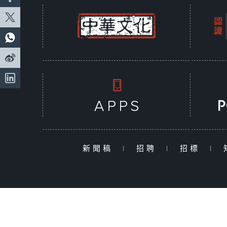
新聞稿
|
招聘
|
招標
|