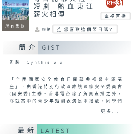
短劇-熱血東江
薪火相傳
電視直播
所有集數
您喜歡這個節目嗎?
聯絡
簡介
GIST
監製：Cynthia Siu
「全民國家安全教育日開幕典禮暨主題講
座」，由香港特別行政區維護國家安全委員會
(國安委)主辦。香港電台除了負責直播之外，
亦就當中的青少年短劇表演足本播放。同學們
在短劇演出中，呈現中國共產黨領導的東江縱
更多...
隊在抗日戰爭中的英勇事跡，表達對國家安全
的理解及愛國情懷。節目旨在提升市民的國家
最新
LATEST
安全意識，並以深入淺出的方式讓市民明白國