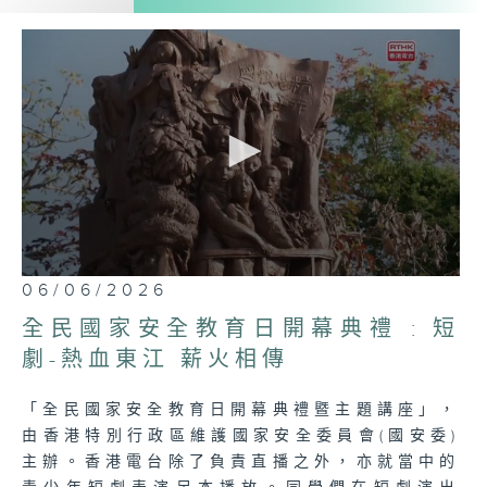
家安全的重要性、全面性，以及國家安全與全
港每一位市民的密切關係。
0
06/06/2026
seconds
of
全民國家安全教育日開幕典禮 : 短
5
minutes,
劇-熱血東江 薪火相傳
6
seconds
「全民國家安全教育日開幕典禮暨主題講座」，
由香港特別行政區維護國家安全委員會(國安委)
主辦。香港電台除了負責直播之外，亦就當中的