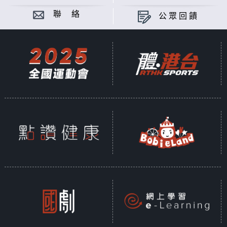
聯 絡
公眾回饋