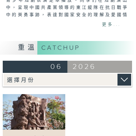
青少年短劇表演足本播放。同學們在短劇演出
中，呈現中國共產黨領導的東江縱隊在抗日戰爭
中的英勇事跡，表達對國家安全的理解及愛國情
懷。節目旨在提升市民的國家安全意識，並以深
更多...
入淺出的方式讓市民明白國家安全的重要性、全
面性，以及國家安全與全港每一位市民的密切關
係。
重溫
CATCHUP
Tag:
National Security
,
熱血東江 薪火相
06
2026
傳
,
短劇
,
全民國家安全教育日開幕典禮
,
國家安
全