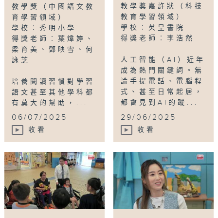
教學獎嘉許狀（科技
教學獎（中國語文教
教育學習領域）
育學習領域）
學校︰英皇書院
學校︰秀明小學
得獎老師︰李浩然
得獎老師︰葉煒婷、
梁育美、鄧映雪、何
人工智能（AI）近年
詠芝
成為熱門關鍵詞。無
論手提電話、電腦程
培養閱讀習慣對學習
式、甚至日常起居，
語文甚至其他學科都
都會見到AI的蹤...
有莫大的幫助，...
06/07/2025
29/06/2025
收看
收看