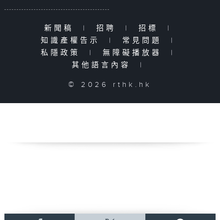
新聞稿
|
招聘
|
招標
|
知識產權告示
|
常見問題
|
私隱政策
|
無障礙播放器
|
其他語言內容
|
© 2026 rthk.hk