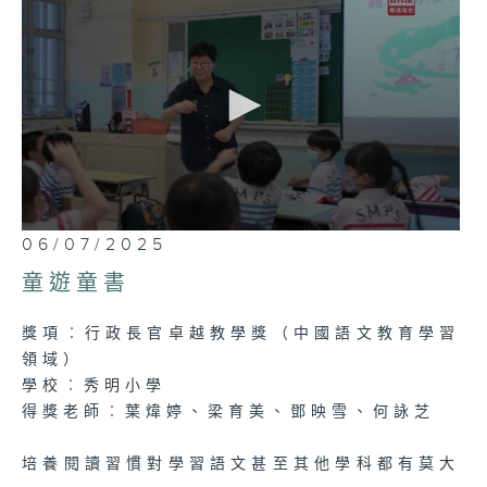
0
06/07/2025
seconds
of
童遊童書
0
seconds
獎項︰行政長官卓越教學獎（中國語文教育學習
領域）
學校︰秀明小學
得獎老師︰葉煒婷、梁育美、鄧映雪、何詠芝
培養閱讀習慣對學習語文甚至其他學科都有莫大