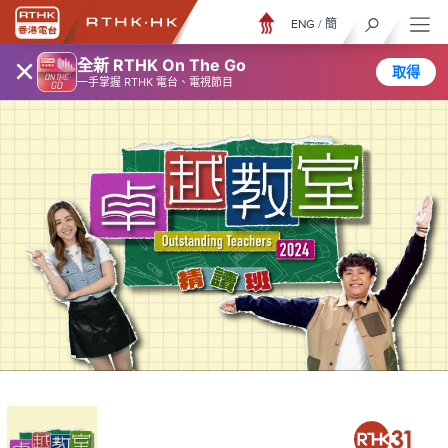
ENG
/
簡
×
全新 RTHK On The Go
取得
一手掌握 RTHK 電台、電視節目