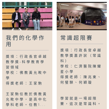
我們的化學作
常識超限賽
用
獎項：行政長官卓越
教學獎嘉許狀（常識
獎項：行政長官卓越
科）
教學獎-科學教育學
學校：仁濟醫院陳耀
習領域
星小學
學校：佛教黃允畋中
得獎老師：陳兆東、
學
何璧騏、何穎璇
得獎老師：王家駒
王家駒任教於佛教黃
學習就是一場超限
允畋中學，是高中化
賽，這次是常識科。
學科老師。任教1...