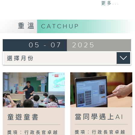
的幫助，有研究指出小朋友自小培養閱讀習慣，
更多...
能有助提升大腦發展及溝通能力。為了提升學生
對閱讀的動機和興趣，秀明小學幾位中文科老師
由2011年開始，嘗試將童書引入常規課程之
重溫
CATCHUP
中，實行「以童書提升語文素養，啟迪思維培育
身心靈」。
05 - 07
2025
時至今日，童書課在校內已推行了已超過10年，
校方亦加入很多具特色的活動，例如跨課程閱
讀、學生漂書活動、童書遊學團等等。學生明顯
提升了主動學習和表達的自信，老師在教學上亦
樂在其中。而課堂上傳統的師生關係也發生微妙
改變，由單向傳授逐漸轉變為平等分享知識，學
習又何須只有「教」與「學」？
編導：林建銘
當同學遇上AI
童遊童書
Tag:
卓越教室
,
行政長官卓越教學獎
,
中國語文
獎項︰行政長官卓越
獎項︰行政長官卓越
教育學習領域
,
秀明小學
,
童遊童書