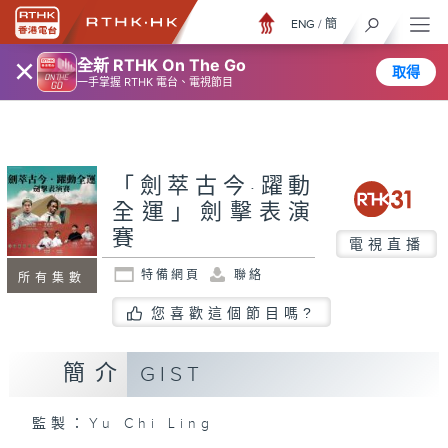
ENG
/
簡
×
全新 RTHK On The Go
取得
一手掌握 RTHK 電台、電視節目
「劍萃古今·躍動
全運」劍擊表演
賽
電視直播
特備網頁
聯絡
所有集數
您喜歡這個節目嗎?
簡介
GIST
監製：Yu Chi Ling