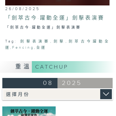
0
26/08/2025
seconds
of
「劍萃古今·躍動全運」劍擊表演賽
1
hour,
「劍萃古今·躍動全運」劍擊表演賽
21
minutes,
54
seconds
Tag:
劍擊表演賽
,
劍擊
,
劍萃古今躍動全
運
,
Fencing
,
全運
重溫
CATCHUP
08
2025