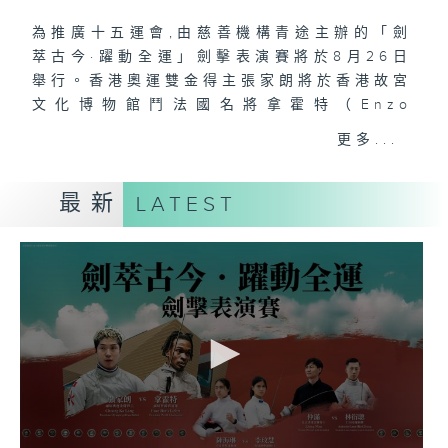
為推廣十五運會,由慈善機構青途主辦的「劍
萃古今·躍動全運」劍擊表演賽將於8月26日
舉行。香港奧運雙金得主張家朗將於香港故宮
文化博物館鬥法國名將拿霍特（Enzo
Lefort）。兩位劍擊好手過往多次碰頭，這
更多...
次表演賽更是巴黎奧運8強的翻版戰，大會希
望把上年在巴黎大皇宮的對決，移師香港故宮
最新
LATEST
博物館重演。
仁川亞運雙銅牌得主林衍聰則會與北京奧運金
牌得主仲滿合演佩劍對決，兩位本地劍壇新星
李玟慧和陳海琳亦同場進行重劍較量。