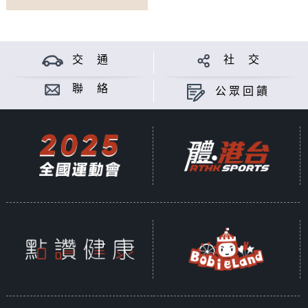
交 通
社 交
聯 絡
公眾回饋