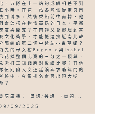
化，五隊在上一站的成績相差不到
五小時。在這一站各隊需從奈良鬥
快到博多，然後乘船前往南韓，他
們會怎樣在物價高昂的日本，平衡
速度與開支？在南韓又會體驗到甚
麼文化衝擊，才能抵達接近南北韓
分隔線的第二個中途站--束草呢？
領先的母女檔Eugenie與Isabel
已花掉整個比賽的三分之一預算，
急需打工賺錢應對後續比賽；其他
隊伍則陷入交通延誤與求助無門的
考驗中，今集排名會否出現大逆
轉？
雙語廣播： 粵語/英語 (電視...
09/09/2025