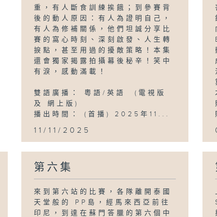
重，有人斷食訓練挨餓；到參賽背
後的動人原因：有人為證明自己，
有人為修補關係，他們坦誠分享比
賽的窩心時刻、深刻啟發、人生轉
捩點，甚至用過的擾敵策略！本集
還會獨家揭露拍攝幕後秘辛！笑中
有淚，感動滿載！
雙語廣播： 粵語/英語 (電視版
及 網上版)
播出時間： (首播) 2025年11...
11/11/2025
第六集
來到第六站的比賽，各隊離開泰國
天堂般的 PP島，經馬來西亞前往
印尼，到達在蘇門答臘的第六個中