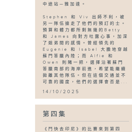
中途站—雅加達。
Stephen 和 Viv 出師不利，被
另一隊伍搶走了他們的預訂的士。
預算和體力都所剩無幾的Betty
和 James 向對方吐露心事，加深
了姐弟間的感情。曾經領先的
Eugenie 和 Isabel 大膽地穿越
蘇門答臘內陸；而 Alfie 和
Owen 則賭一把，選擇沿著蘇門
答臘南部的海岸前進，希望能繼續
拋離其他隊伍。但在這個交通並不
可靠的國度，他們的選擇會否是...
14/10/2025
第四集
《鬥快去印尼》的比賽來到第四