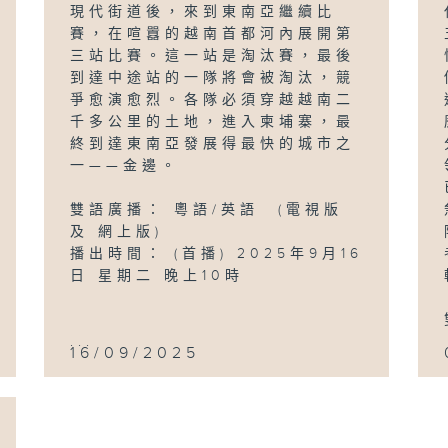
現代街道後，來到東南亞繼續比
賽，在喧囂的越南首都河內展開第
三站比賽。這一站是淘汰賽，最後
到達中途站的一隊將會被淘汰，競
爭愈演愈烈。各隊必須穿越越南二
千多公里的土地，進入柬埔寨，最
終到達東南亞發展得最快的城市之
一——金邊。
雙語廣播： 粵語/英語 (電視版
及 網上版)
播出時間： (首播) 2025年9月16
日 星期二 晚上10時
...
16/09/2025