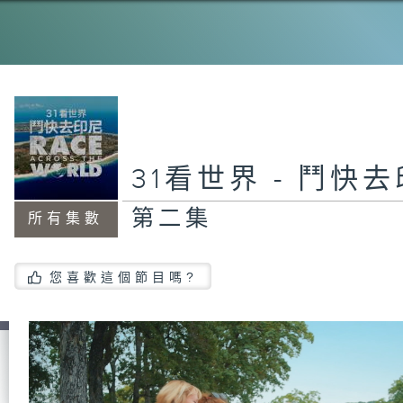
31看世界 - 鬥快
第二集
所有集數
您喜歡這個節目嗎?