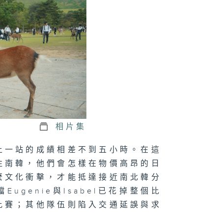
相片集
上一站的成績相差不到五小時。在這
往南韓，他們會怎樣在物價高昂的日
麼文化衝擊，才能抵達接近南北韓分
ugenie與Isabel已花掉整個比
比賽；其他隊伍則陷入交通延誤與求
？