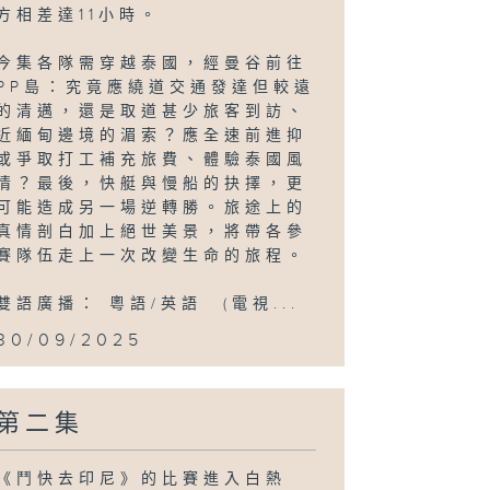
方相差達11小時。
今集各隊需穿越泰國，經曼谷前往
PP島：究竟應繞道交通發達但較遠
的清邁，還是取道甚少旅客到訪、
近緬甸邊境的湄索？應全速前進抑
或爭取打工補充旅費、體驗泰國風
情？最後，快艇與慢船的抉擇，更
可能造成另一場逆轉勝。旅途上的
真情剖白加上絕世美景，將帶各參
賽隊伍走上一次改變生命的旅程。
雙語廣播： 粵語/英語 (電視...
30/09/2025
第二集
《鬥快去印尼》的比賽進入白熱