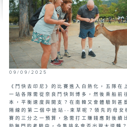
09/09/2025
《鬥快去印尼》的比賽進入白熱化，五隊在
一站各隊需從奈良鬥快到博多，然後乘船前
本，平衡速度與開支？在南韓又會體驗到甚
隔線的第二個中途站--束草呢？領先的母女檔E
賽的三分之一預算，急需打工賺錢應對後續
助無門的考驗中，今集排名會否出現大逆轉