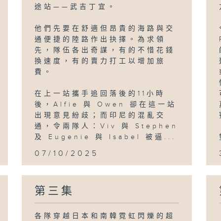
途站——武吉丁宜。
他們先要在舒適但昂貴的海路與交
通便捷的陸路作出抉擇。為求領
先，隊伍各出奇謀，有的不惜花錢
換速度，有的賣力打工以增加旅
費。
在上一站攜手追回落後的11小時
後，Alfie 與 Owen 卻在這一站
出現意見紛歧；而印尼的混亂交
通，令兩隊人：Viv 與 Stephen
及 Eugenie 與 Isabel 被逼...
07/10/2025
第三集
各隊穿越日本和南韓霓虹閃爍的超