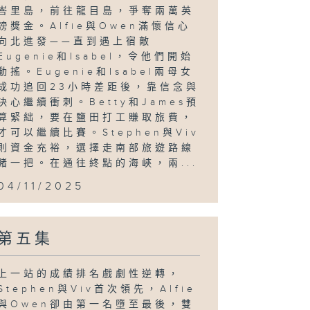
峇里島，前往龍目島，爭奪兩萬英
鎊獎金。Alfie與Owen滿懷信心
向北進發——直到遇上宿敵
Eugenie和Isabel，令他們開始
動搖。Eugenie和Isabel兩母女
成功追回23小時差距後，靠信念與
決心繼續衝刺。Betty和James預
算緊絀，要在鹽田打工賺取旅費，
才可以繼續比賽。Stephen與Viv
則資金充裕，選擇走南部旅遊路線
賭一把。在通往終點的海峽，兩...
04/11/2025
第五集
上一站的成績排名戲劇性逆轉，
Stephen與Viv首次領先，Alfie
與Owen卻由第一名墮至最後，雙