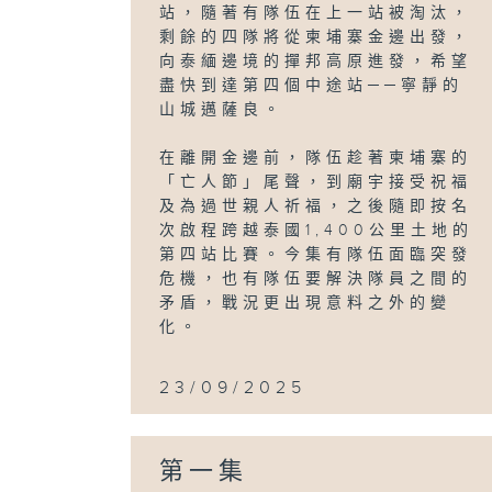
站，隨著有隊伍在上一站被淘汰，
剩餘的四隊將從柬埔寨金邊出發，
向泰緬邊境的撣邦高原進發，希望
盡快到達第四個中途站──寧靜的
山城邁薩良。
在離開金邊前，隊伍趁著柬埔寨的
「亡人節」尾聲，到廟宇接受祝福
及為過世親人祈福，之後隨即按名
次啟程跨越泰國1,400公里土地的
第四站比賽。今集有隊伍面臨突發
危機，也有隊伍要解決隊員之間的
矛盾，戰況更出現意料之外的變
化。
23/09/2025
第一集