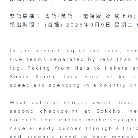
雙語廣播： 粵語/英語 (電視版 及 網上版)
播出時間： (首播) 2025年9月9日 星期二
In the second leg of the race, com
five teams separated by less than 
leg. Racing from Nara to Hakata a
South Korea, they must strike a
speed and spending in a country kn
What cultural shocks await them
second checkpoint at Sokcho, ne
border? The leading mother-daught
have already burned through a third
and urgently need to earn money 