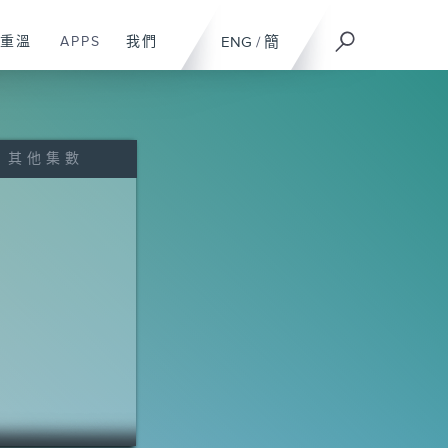
重溫
APPS
我們
ENG
/
簡
其他集數