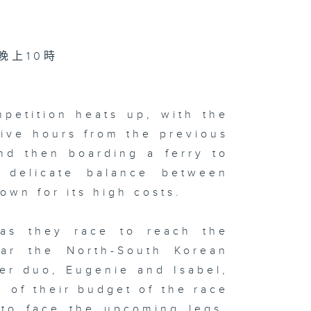
 晚上10時
petition heats up, with the
five hours from the previous
nd then boarding a ferry to
 delicate balance between
own for its high costs.
 as they race to reach the
ar the North-South Korean
er duo, Eugenie and Isabel,
 of their budget of the race
to face the upcoming legs.