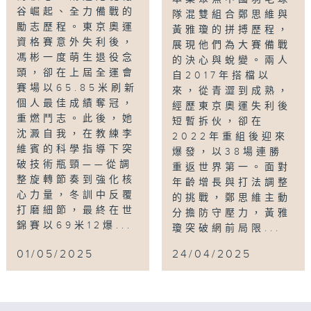
谷崛起、全力備戰的
隊混雙組合鄭思維與
勵志歷程。東京奧運
黃雅瓊的拼搏歷程，
資格賽意外失利後，
展現他們為大賽備戰
馮彬一度萌生退役念
的決心與蛻變。兩人
頭，卻在上屆全運會
自2017年搭檔以
賽場以65.85米刷新
來，從青澀到成熟，
個人最佳成績奪冠，
經歷東京奧運失利後
重燃鬥志。此後，她
短暫拆伙，卻在
沈澱自我，在教練李
2022年重組後迎來
維賓的科學指導下突
爆發，以38場連勝
破技術瓶頸——從調
重返世界第一。面對
整旋轉節奏到強化核
年齡增長與打法調整
心力量，冬訓中反覆
的挑戰，鄭思維主動
打磨細節，最終在世
分擔防守壓力，黃雅
錦賽以69米12爆...
瓊突破網前局限...
01/05/2025
24/04/2025