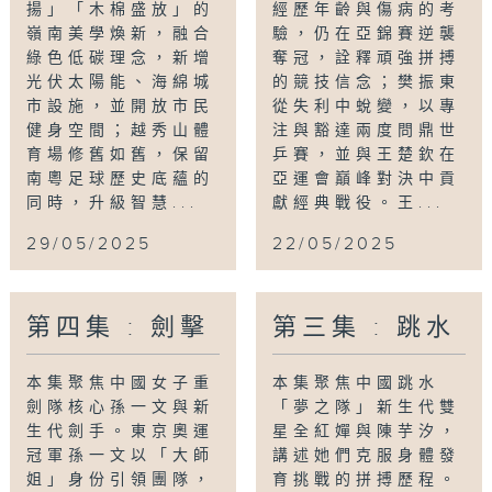
揚」「木棉盛放」的
經歷年齡與傷病的考
嶺南美學煥新，融合
驗，仍在亞錦賽逆襲
綠色低碳理念，新增
奪冠，詮釋頑強拼搏
光伏太陽能、海綿城
的競技信念；樊振東
市設施，並開放市民
從失利中蛻變，以專
健身空間；越秀山體
注與豁達兩度問鼎世
育場修舊如舊，保留
乒賽，並與王楚欽在
南粵足球歷史底蘊的
亞運會巔峰對決中貢
同時，升級智慧...
獻經典戰役。王...
29/05/2025
22/05/2025
第四集 : 劍擊
第三集 : 跳水
本集聚焦中國女子重
本集聚焦中國跳水
劍隊核心孫一文與新
「夢之隊」新生代雙
生代劍手。東京奧運
星全紅嬋與陳芋汐，
冠軍孫一文以「大師
講述她們克服身體發
姐」身份引領團隊，
育挑戰的拼搏歷程。