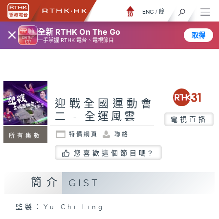
ENG
/
簡
×
全新 RTHK On The Go
取得
一手掌握 RTHK 電台、電視節目
迎戰全國運動會
二 - 全運風雲
電視直播
特備網頁
聯絡
所有集數
您喜歡這個節目嗎?
簡介
GIST
監製：Yu Chi Ling