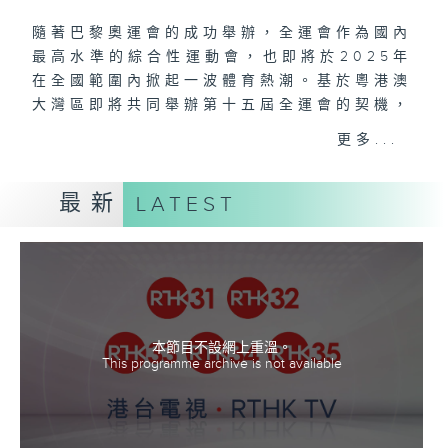
隨著巴黎奧運會的成功舉辦，全運會作為國內
最高水準的綜合性運動會，也即將於2025年
在全國範圍內掀起一波體育熱潮。基於粵港澳
大灣區即將共同舉辦第十五屆全運會的契機，
以及香港市民對內地運動健兒及各項體育賽事
更多...
的熱愛，香港電台聯合央視亞太總站特別策劃
推出全運會預熱系列節目《全運風雲》。
最新
LATEST
節目將回顧國家隊運動員2022至2024年週
期的備戰與參賽全程，總結運動員於最新賽季
的大賽成績，通過深度訪談瞭解運動員們最鮮
活的訓練故事和最全面的賽事記錄，感受運動
員直面挑戰的堅持與勇氣。
本節目不設網上重溫。
This programme archive is not available