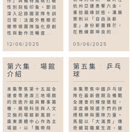
作」與獨特風格打破
杭州亞運勇奪六金，
性別刻板印象。節目
重拾巔峰狀態。潘展
深入記錄國家隊冬訓
樂則以「自由泳新
日常：法國外教穆尼
星」身份嶄露鋒芒，
爾帶領團隊強化原創
在教練鄭坤良的...
性與動作流暢度...
12/06/2025
05/06/2025
第六集 : 場館
第五集 : 乒乓
介紹
球
本集聚焦第十五屆全
本集聚焦中國乒乓球
運會粵港澳三地場館
隊在最新週期及備戰
的改造升級與賽事籌
全運會的輝煌徵程，
備，展現科技與人文
深度展現選手們的拼
交融的場館新風貌。
搏精神與團隊力量。
廣東奧體中心作為主
馬龍以「大滿貫」傳
場館，以「飄帶飛
奇續寫職業生涯，雖