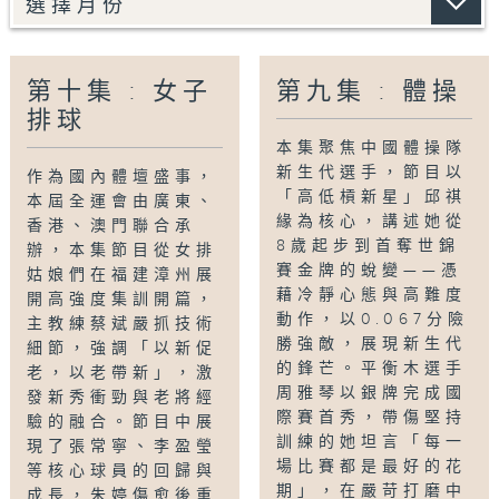
即將見證新一代女排的拼搏與傳承。正如郎平所
言：「女排精神是竭盡全力，永不言棄。」期待
女將們在2025年全運會上綻放光芒。
第十集 : 女子
第九集 : 體操
排球
Tag:
全運會
,
全運風雲
,
粵港澳
,
女子排球
,
排球
本集聚焦中國體操隊
新生代選手，節目以
作為國內體壇盛事，
「高低槓新星」邱祺
本屆全運會由廣東、
緣為核心，講述她從
香港、澳門聯合承
8歲起步到首奪世錦
辦，本集節目從女排
賽金牌的蛻變——憑
姑娘們在福建漳州展
藉冷靜心態與高難度
開高強度集訓開篇，
動作，以0.067分險
主教練蔡斌嚴抓技術
勝強敵，展現新生代
細節，強調「以新促
的鋒芒。平衡木選手
老，以老帶新」，激
周雅琴以銀牌完成國
發新秀衝勁與老將經
際賽首秀，帶傷堅持
驗的融合。節目中展
訓練的她坦言「每一
現了張常寧、李盈瑩
場比賽都是最好的花
等核心球員的回歸與
期」，在嚴苛打磨中
成長，朱婷傷愈後重