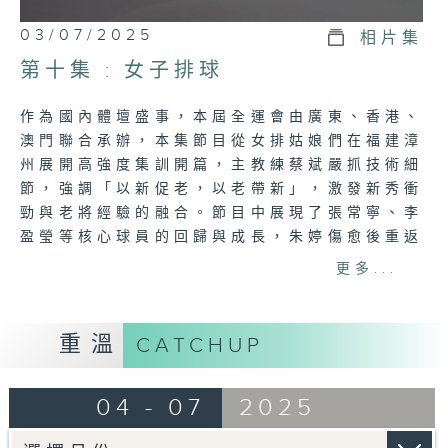
03/07/2025
相片集
第十集 : 女子排球
作為國內體壇盛事，本屆全運會由廣東、香港、
澳門聯合承辦，本集節目從女排姑娘們在福建漳
州展開高強度集訓開篇，主教練蔡斌嚴抓技術細
節，強調「以新促老，以老帶新」，激發新秀衝
勁與老將經驗的融合。節目中展現了張常寧、李
盈瑩等核心球員的回歸與成長，朱婷傷愈後重返
賽場，與隊友重燃默契；吳夢潔等00後新星加
更多...
練苦戰，用汗水追趕隊伍節奏。隊伍在澳門站、
香港站等賽事中不斷調整狀態，面對強敵土耳其
時絕地反擊，以頑強意志詮釋中國女排精神。節
重溫
CATCHUP
目中還展望了天津、江蘇等省隊的全運爭冠潛
力，天津女排憑借袁心玥、李盈瑩等主力延續霸
04 - 07
2025
主地位，江蘇隊則坐擁張常寧、龔翔宇等明星陣
容。隨著朱婷領銜河南隊蓄勢待發，全運會賽場