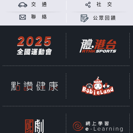
交 通
社 交
聯 絡
公眾回饋