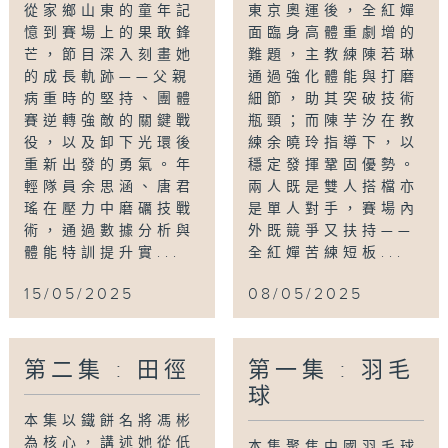
從家鄉山東的童年記
東京奧運後，全紅嬋
憶到賽場上的果敢鋒
面臨身高體重劇增的
芒，節目深入刻畫她
難題，主教練陳若琳
的成長軌跡——父親
通過強化體能與打磨
病重時的堅持、團體
細節，助其突破技術
賽逆轉強敵的關鍵戰
瓶頸；而陳芋汐在教
役，以及卸下光環後
練余曉玲指導下，以
重新出發的勇氣。年
穩定發揮鞏固優勢。
輕隊員余思涵、唐君
兩人既是雙人搭檔亦
瑤在壓力中磨礪技戰
是單人對手，賽場內
術，通過數據分析與
外既競爭又扶持——
體能特訓提升實...
全紅嬋苦練短板...
15/05/2025
08/05/2025
第二集 : 田徑
第一集 : 羽毛
球
本集以鐵餅名將馮彬
為核心，講述她從低
本集聚焦中國羽毛球