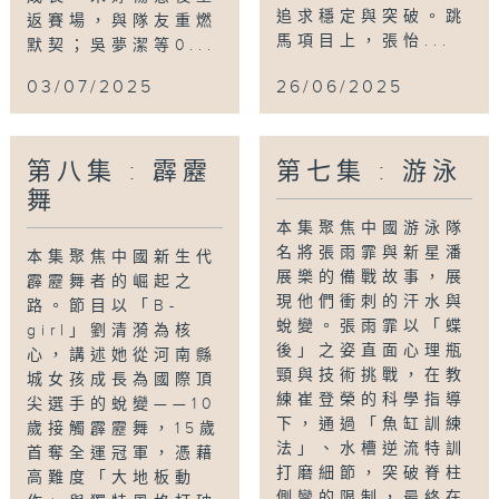
追求穩定與突破。跳
返賽場，與隊友重燃
馬項目上，張怡...
默契；吳夢潔等0...
03/07/2025
26/06/2025
第八集 : 霹靂
第七集 : 游泳
舞
本集聚焦中國游泳隊
名將張雨霏與新星潘
本集聚焦中國新生代
展樂的備戰故事，展
霹靂舞者的崛起之
現他們衝刺的汗水與
路。節目以「B-
蛻變。張雨霏以「蝶
girl」劉清漪為核
後」之姿直面心理瓶
心，講述她從河南縣
頸與技術挑戰，在教
城女孩成長為國際頂
練崔登榮的科學指導
尖選手的蛻變——10
下，通過「魚缸訓練
歲接觸霹靂舞，15歲
法」、水槽逆流特訓
首奪全運冠軍，憑藉
打磨細節，突破脊柱
高難度「大地板動
側彎的限制，最終在