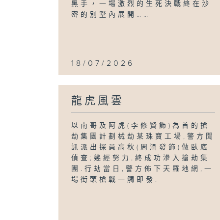
黑手，一場激烈的生死決戰終在沙
密的別墅內展開……
18/07/2026
龍虎風雲
以南哥及阿虎(李修賢飾)為首的搶
劫集團計劃械劫某珠寶工場,警方聞
訊派出探員高秋(周潤發飾)做臥底
偵查;幾經努力,終成功滲入搶劫集
團.行劫當日,警方佈下天羅地網,一
場街頭槍戰一觸即發.