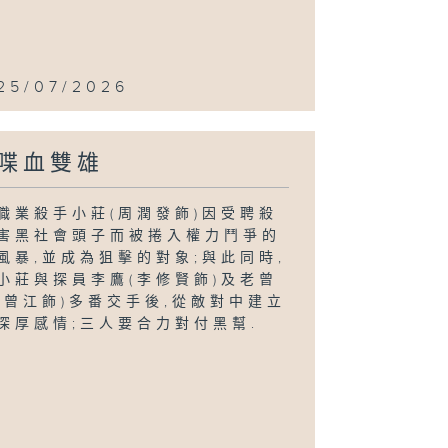
25/07/2026
喋血雙雄
職業殺手小莊(周潤發飾)因受聘殺
害黑社會頭子而被捲入權力鬥爭的
風暴,並成為狙擊的對象;與此同時,
小莊與探員李鷹(李修賢飾)及老曾
(曾江飾)多番交手後,從敵對中建立
深厚感情;三人要合力對付黑幫.