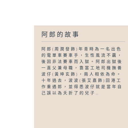
阿郎的故事
阿郎(周潤發飾)年青時為一名出色
的電單車賽車手，生性風流不覊，
後因非法賽車而入獄。阿郎出獄後
一直父兼母職，靠當工地司機撫養
波仔(黃坤玄飾)，兩人相依為命。
十年過去，波波(張艾嘉飾)回港工
作重遇郎，並得悉波仔就是當年自
己誤以為夭折了的兒子…