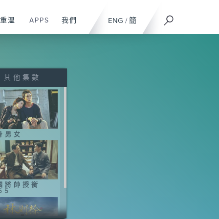
重溫
APPS
我們
ENG
/
簡
其他集數
身男女
國將帥授銜
55