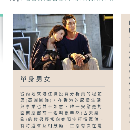
單身男女
從內地來港任職投資分析員的程芷
恩(高圓圓飾)，在香港的感情生活
與事業也並不如意，唯一安慰是對
面商廈窗前一名叫張申然(古天樂
飾)的俊男經常向她隔空打情罵俏，
有時還會互相鼓勵。芷恩有次在電