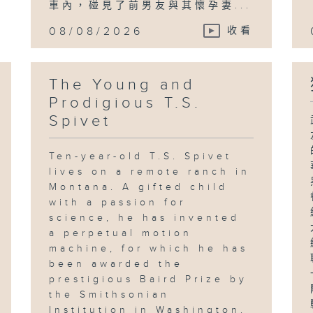
車內，碰見了前男友與其懷孕妻...
08/08/2026
收看
The Young and
Prodigious T.S.
Spivet
Ten-year-old T.S. Spivet
lives on a remote ranch in
Montana. A gifted child
with a passion for
science, he has invented
a perpetual motion
machine, for which he has
been awarded the
prestigious Baird Prize by
the Smithsonian
Institution in Washington.