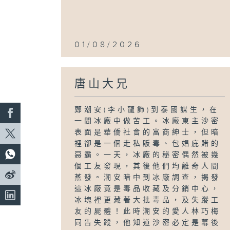
01/08/2026
唐山大兄
鄭潮安(李小龍飾)到泰國謀生，在
一間冰廠中做苦工。冰廠東主沙密
表面是華僑社會的富商紳士，但暗
裡卻是一個走私販毒、包娼庇賭的
惡霸。一天，冰廠的秘密偶然被幾
個工友發現，其後他們均離奇人間
蒸發。潮安暗中到冰廠調查，揭發
這冰廠竟是毒品收藏及分銷中心，
冰塊裡更藏著大批毒品，及失蹤工
友的屍體！此時潮安的愛人林巧梅
同告失蹤，他知道沙密必定是幕後