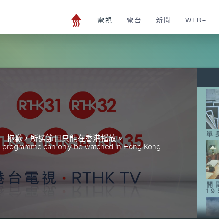
電視
電台
新聞
WEB+
單
抱歉，所選節目只能在香港播放。
he programme can only be watched in Hong Kong.
開
19