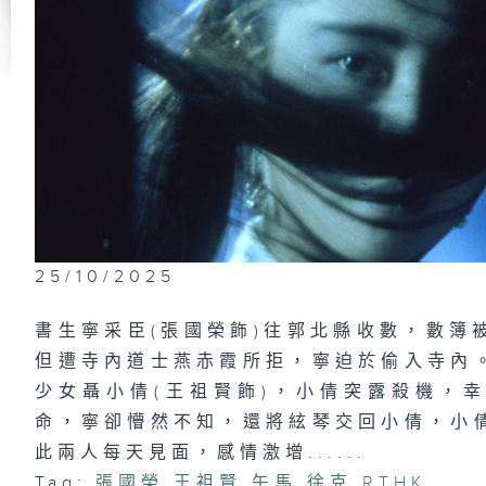
25/10/2025
書生寧采臣(張國榮飾)往郭北縣收數，數簿
但遭寺內道士燕赤霞所拒，寧迫於偷入寺內
少女聶小倩(王祖賢飾)，小倩突露殺機，幸
命，寧卻懵然不知，還將絃琴交回小倩，小
此兩人每天見面，感情激增......
Tag:
張國榮
,
王祖賢
,
午馬
,
徐克
,
RTHK