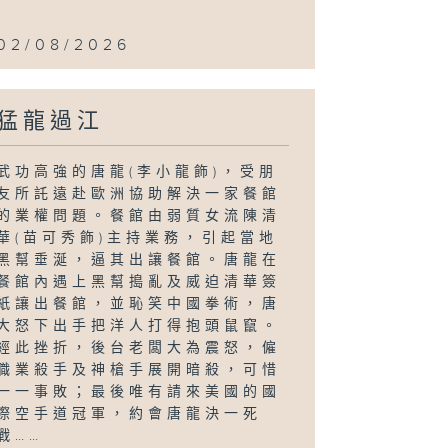
02/08/2026
猛龍過江
武功高強的唐龍(李小龍飾)，受朋
友所託遠赴歐洲協助解決一家餐館
的業權問題。餐館由弱質女流陳清
華(苗可秀飾)主持業務，引起當地
黑幫垂涎，逼其出讓餐館。唐龍在
餐館內遇上黑幫搗亂及威迫清華簽
紙讓出餐館，並恥笑中國拳術，唐
大怒下出手把洋人打得抱頭鼠竄。
經此挫折，後台老闆大為震怒，僱
職業殺手及神槍手展開暗殺，可惜
一一事敗；最後唯有請來美國的國
際空手道冠軍，約會唐龍決一死
戰……