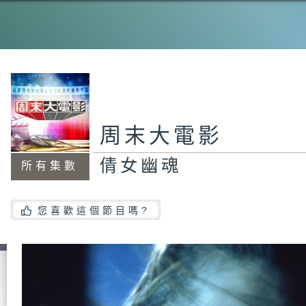
《
煙
周末大電影
倩女幽魂
所有集數
您喜歡這個節目嗎?