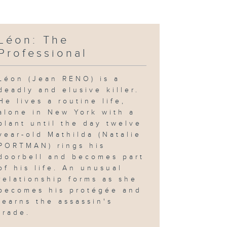
Léon: The
Professional
Léon (Jean RENO) is a
deadly and elusive killer.
He lives a routine life,
alone in New York with a
plant until the day twelve
year-old Mathilda (Natalie
PORTMAN) rings his
doorbell and becomes part
of his life. An unusual
relationship forms as she
becomes his protégée and
learns the assassin's
trade.