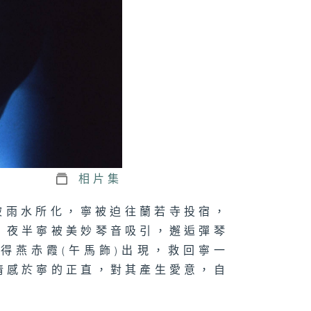
相片集
被雨水所化，寧被迫往蘭若寺投宿，
。夜半寧被美妙琴音吸引，邂逅彈琴
得燕赤霞(午馬飾)出現，救回寧一
倩感於寧的正直，對其產生愛意，自