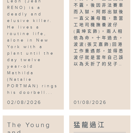
Léon (Jean
不覊，後因非法賽車
RENO) is a
而入獄。阿郎出獄後
deadly and
一直父兼母職，靠當
elusive killer.
工地司機撫養波仔
He lives a
(黃坤玄飾)，兩人相
routine life,
依為命。十年過去，
alone in New
波波(張艾嘉飾)回港
York with a
工作重遇郎，並得悉
plant until the
波仔就是當年自己誤
day twelve
以為夭折了的兒子…
year-old
Mathilda
(Natalie
PORTMAN) rings
his doorbell...
02/08/2026
01/08/2026
The Young
猛龍過江
and