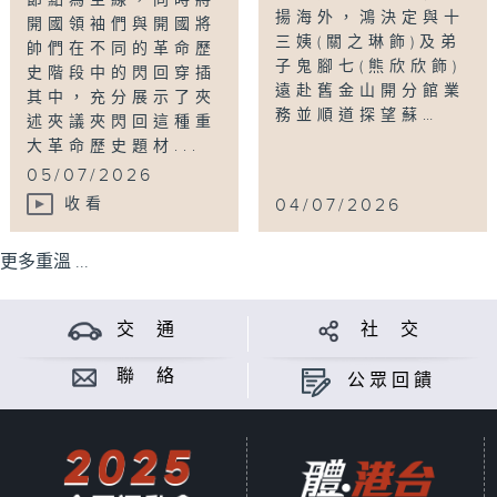
節點為主線，同時將
揚海外，鴻決定與十
開國領袖們與開國將
三姨(關之琳飾)及弟
帥們在不同的革命歷
子鬼腳七(熊欣欣飾)
史階段中的閃回穿插
遠赴舊金山開分館業
其中，充分展示了夾
務並順道探望蘇…
述夾議夾閃回這種重
大革命歷史題材...
05/07/2026
收看
04/07/2026
更多重溫 ...
交 通
社 交
聯 絡
公眾回饋