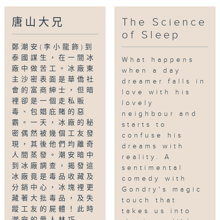
唐山大兄
The Science
of Sleep
鄭潮安(李小龍飾)到
泰國謀生，在一間冰
What happens
廠中做苦工。冰廠東
when a day
主沙密表面是華僑社
dreamer falls in
會的富商紳士，但暗
love with his
裡卻是一個走私販
lovely
毒、包娼庇賭的惡
neighbour and
霸。一天，冰廠的秘
starts to
密偶然被幾個工友發
confuse his
現，其後他們均離奇
dreams with
人間蒸發。潮安暗中
reality. A
到冰廠調查，揭發這
sentimental
冰廠竟是毒品收藏及
comedy with
分銷中心，冰塊裡更
Gondry's magic
藏著大批毒品，及失
touch that
蹤工友的屍體！此時
takes us into