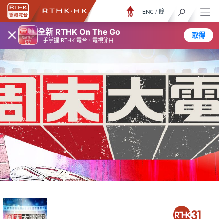
ENG
/
簡
×
全新 RTHK On The Go
取得
一手掌握 RTHK 電台、電視節目