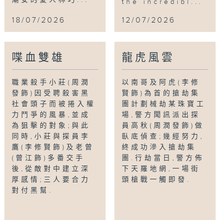
潮安的愛人林巧...
the incredibl...
18/07/2026
12/07/2026
喋血雙雄
龍虎風雲
職業殺手小莊(周潤
以南哥及阿虎(李修
發飾)因受聘殺害黑
賢飾)為首的搶劫集
社會頭子而被捲入權
團計劃械劫某珠寶工
力鬥爭的風暴,並成
場,警方聞訊派出探
為狙擊的對象;與此
員高秋(周潤發飾)做
同時,小莊與探員李
臥底偵查;幾經努力,
鷹(李修賢飾)及老曾
終成功滲入搶劫集
(曾江飾)多番交手
團.行劫當日,警方佈
後,從敵對中建立深
下天羅地網,一場街
厚感情;三人要合力
頭槍戰一觸即發.
對付黑幫.