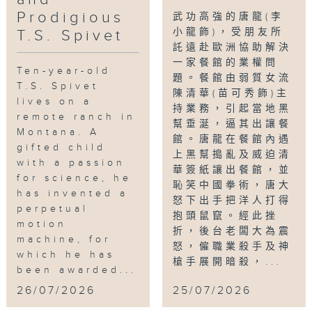
Prodigious
武功高強的唐龍(李
小龍飾)，受朋友所
T.S. Spivet
託遠赴歐洲協助解決
一家餐館的業權問
Ten-year-old
題。餐館由弱質女流
T.S. Spivet
陳清華(苗可秀飾)主
lives on a
持業務，引起當地黑
remote ranch in
幫垂涎，逼其出讓餐
Montana. A
館。唐龍在餐館內遇
gifted child
上黑幫搗亂及威迫清
with a passion
華簽紙讓出餐館，並
for science, he
恥笑中國拳術，唐大
has invented a
怒下出手把洋人打得
perpetual
抱頭鼠竄。經此挫
motion
折，後台老闆大為震
machine, for
怒，僱職業殺手及神
which he has
槍手展開暗殺，...
been awarded...
26/07/2026
25/07/2026