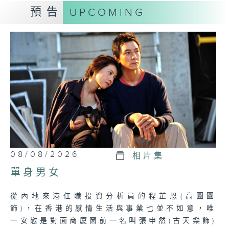
learns the assassin's trade.
預告
UPCOMING
Tag:
Luc BESSON
,
Jean RENO
,
Gary
OLDMAN
,
Natalie PORTMAN
,
Danny
AIELLO
,
RTHK
08/08/2026
相片集
單身男女
從內地來港任職投資分析員的程芷恩(高圓圓
飾)，在香港的感情生活與事業也並不如意，唯
一安慰是對面商廈窗前一名叫張申然(古天樂飾)