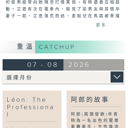
的俊男經常向她隔空打情罵俏，有時還會互相鼓
勵。芷恩有次在電車內，碰見了前男友與其懷孕
妻子一起，芷恩落荒而逃，差點兒在馬路被車撞
到，幸而，給一個打扮似乞丐的男生方啟宏(吳
更多...
彥祖飾)救了。芷恩為了感恩，把前男友的東西
全部送予啟宏來變賣…
重溫
CATCHUP
07 - 08
2026
Léon: The
阿郎的故事
Professiona
l
阿郎(周潤發飾)年青
時為一名出色的電單
車賽車手，生性風流