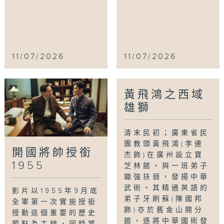
11/07/2026
11/07/2026
黃飛鴻之西域
雄獅
清末民初；廣東省民
團教頭黃飛鴻(李連
開國將帥授銜
杰飾)在廣州設立寶
1955
芝林館，與一班弟子
鋤強扶弱，發揚中華
武術。其精通英語的
影片以1955年9月底
弟子牙刷蘇(陳國邦
全軍第一次實施授銜
飾)亦於舊金山開分
授勳這個重要的歷史
館，逐將中華國術發