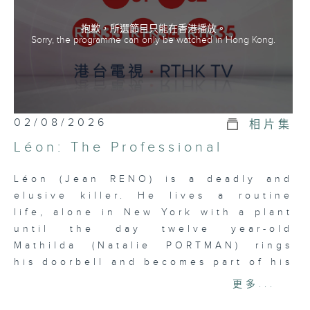
抱歉，所選節目只能在香港播放。
Sorry, the programme can only be watched in Hong Kong.
02/08/2026
相片集
Léon: The Professional
Léon (Jean RENO) is a deadly and
elusive killer. He lives a routine
life, alone in New York with a plant
until the day twelve year-old
Mathilda (Natalie PORTMAN) rings
his doorbell and becomes part of his
life. An unusual relationship forms
更多...
as she becomes his protégée and