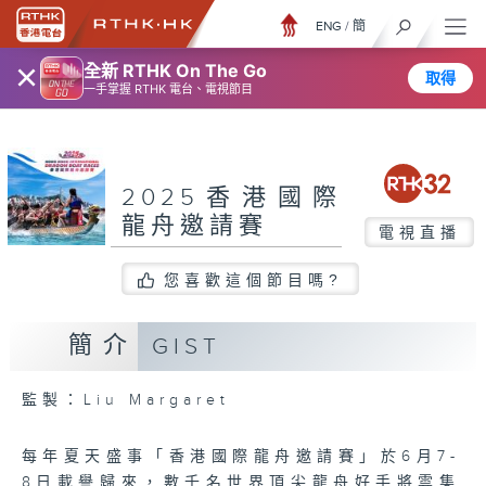
ENG
/
簡
×
全新 RTHK On The Go
取得
一手掌握 RTHK 電台、電視節目
2025香港國際
龍舟邀請賽
電視直播
您喜歡這個節目嗎?
簡介
GIST
監製：Liu Margaret
每年夏天盛事「香港國際龍舟邀請賽」於6月7-
8日載譽歸來，數千名世界頂尖龍舟好手將雲集