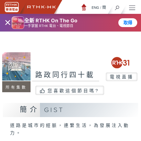
ENG
/
簡
×
全新 RTHK On The Go
取得
一手掌握 RTHK 電台、電視節目
路政同行四十載
電視直播
所有集數
您喜歡這個節目嗎?
簡介
GIST
道路是城市的經脈，連繫生活，為發展注入動
力。