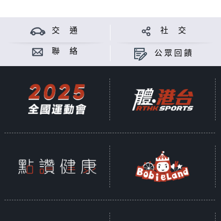
交 通
社 交
聯 絡
公眾回饋