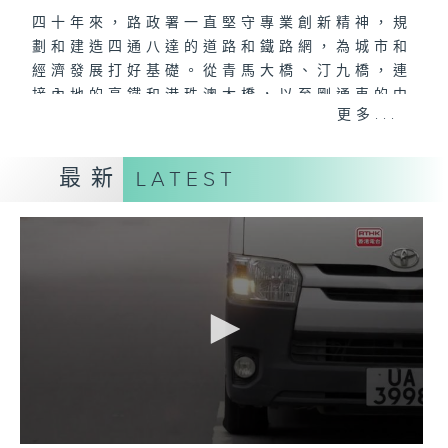
四十年來，路政署一直堅守專業創新精神，規
劃和建造四通八達的道路和鐵路網，為城市和
經濟發展打好基礎。從青馬大橋、汀九橋，連
接內地的高鐵和港珠澳大橋，以至剛通車的中
更多...
九龍繞道、未來的港深西部鐵路，都與香港發
展並肩同行。
最新
LATEST
而從日常到緊急，由市區到郊區，道路網的建
設、保養、維修和美化，同樣有賴路政署團隊
默默耕耘，令城市更宜居、更安全，出行更方
便。每一盞燈、每一次維修、每一轉巡查，背
後都是為市民服務的堅持，成就生活每一步。