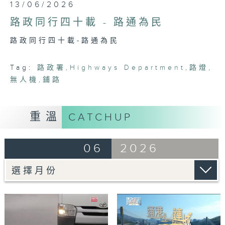
0
13/06/2026
seconds
of
路政同行四十載 - 路通為民
23
minutes,
路政同行四十載-路通為民
7
seconds
Tag:
路政署
,
Highways Department
,
路燈
,
無人機
,
鋪路
重溫
CATCHUP
06
2026