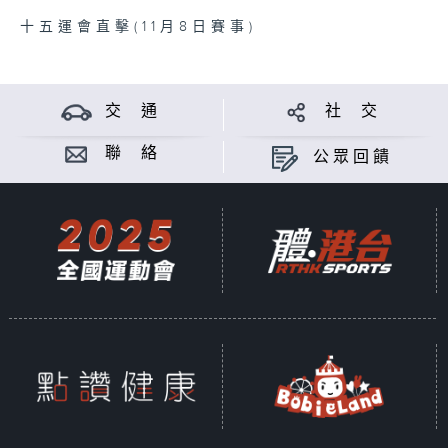
十五運會直擊(11月8日賽事)
交 通
社 交
聯 絡
公眾回饋