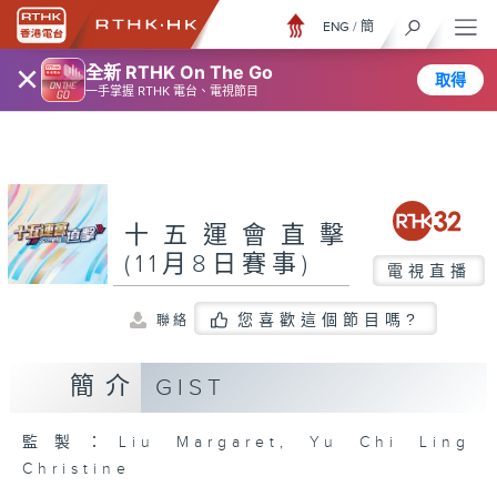
ENG
/
簡
×
全新 RTHK On The Go
取得
一手掌握 RTHK 電台、電視節目
十五運會直擊
(11月8日賽事)
電視直播
您喜歡這個節目嗎?
聯絡
簡介
GIST
監製：Liu Margaret, Yu Chi Ling
Christine